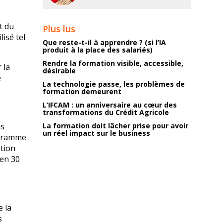
t du
Plus lus
isé tel
Que reste-t-il à apprendre ? (si l’IA
produit à la place des salariés)
Rendre la formation visible, accessible,
 la
désirable
e
La technologie passe, les problèmes de
formation demeurent
L’IFCAM : un anniversaire au cœur des
transformations du Crédit Agricole
us
La formation doit lâcher prise pour avoir
un réel impact sur le business
ogramme
ation
 en 30
e la
s