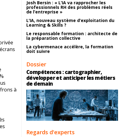
Josh Bersin : « L’IA va rapprocher les
professionnels RH des problèmes réels
de l’entreprise »
L’IA, nouveau système d’exploitation du
Learning & Skills ?
Le responsable formation : architecte de
la préparation collective
privée
La cybermenace accélère, la formation
 écrans
doit suivre
Dossier
e
Compétences : cartographier,
5%
développer et anticiper les métiers
ous
de demain
ffrons à
dès
ces
Regards d'experts