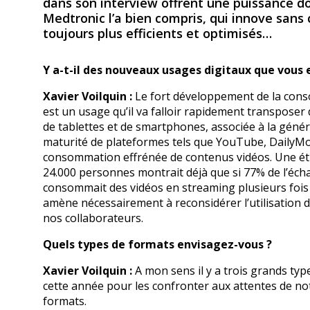
dans son interview offrent une puissance do
Medtronic l’a bien compris, qui innove sans
toujours plus efficients et optimisés
Y a-t-il des nouveaux usages digitaux que vous
Xavier Voilquin :
Le fort développement de la con
est un usage qu’il va falloir rapidement transposer 
de tablettes et de smartphones, associée à la généra
maturité de plateformes tels que YouTube, DailyMot
consommation effrénée de contenus vidéos. Une é
24.000 personnes montrait déjà que si 77% de l’échan
consommait des vidéos en streaming plusieurs fois
amène nécessairement à reconsidérer l’utilisation 
nos collaborateurs.
Quels types de formats envisagez-vous ?
Xavier Voilquin :
A mon sens il y a trois grands typ
cette année pour les confronter aux attentes de not
formats.