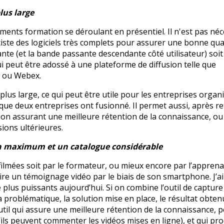
lus large
nements formation se déroulant en présentiel. Il n'est pas né
existe des logiciels très complets pour assurer une bonne qua
te (et la bande passante descendante côté utilisateur) soit
ui peut être adossé à une plateforme de diffusion telle que
 ou Webex.
lus large, ce qui peut être utile pour les entreprises organ
ue deux entreprises ont fusionné. Il permet aussi, après r
ssion assurant une meilleure rétention de la connaissance, o
sions ultérieures.
on maximum et un catalogue considérable
ilmées soit par le formateur, ou mieux encore par l’apprenan
ire un témoignage vidéo par le biais de son smartphone. J’ai
 plus puissants aujourd’hui. Si on combine l’outil de capture
a problématique, la solution mise en place, le résultat obtenu
outil qui assure une meilleure rétention de la connaissance, 
’ils peuvent commenter les vidéos mises en ligne), et qui pro