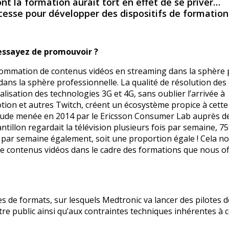
nt la formation aurait tort en effet de se priver
 cesse pour développer des dispositifs de formation
 essayez de promouvoir ?
sommation de contenus vidéos en streaming dans la sphère 
dans la sphère professionnelle. La qualité de résolution des
lisation des technologies 3G et 4G, sans oublier l’arrivée à
ion et autres Twitch, créent un écosystème propice à cette
tude menée en 2014 par le Ericsson Consumer Lab auprès d
tillon regardait la télévision plusieurs fois par semaine, 7
 par semaine également, soit une proportion égale ! Cela n
de contenus vidéos dans le cadre des formations que nous o
es de formats, sur lesquels Medtronic va lancer des pilotes 
re public ainsi qu’aux contraintes techniques inhérentes à 