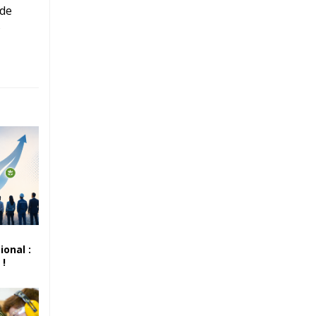
 de
s
ional :
 !