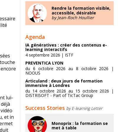
Rendre la formation visible,
accessible, désirable
by Jean-Roch Houllier
cessaire
lité
Agenda
IA génératives : créer des contenus e-
learning interactifs
4 septembre 2026 | ISTF
isées
etouche
PREVENTICA LYON
u encore
du 6 octobre 2026 au 8 octobre 2026 |
NOOUS
Articuland : deux jours de formation
immersive à Londres
du 14 octobre 2026 au 15 octobre 2026 |
DISTRISOFT - Part of TicTac Group
t lui-
 déjà
Success Stories
by E-learning Letter
 vidéo
, et in
permet
Monoprix : la formation se
met à table
duit