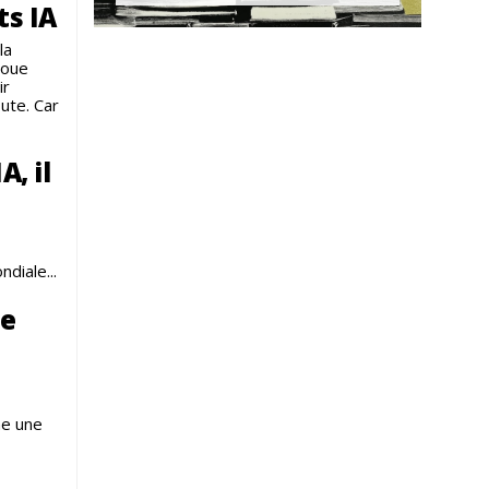
ts IA
la
 joue
ir
ute. Car
A, il
diale...
le
me une