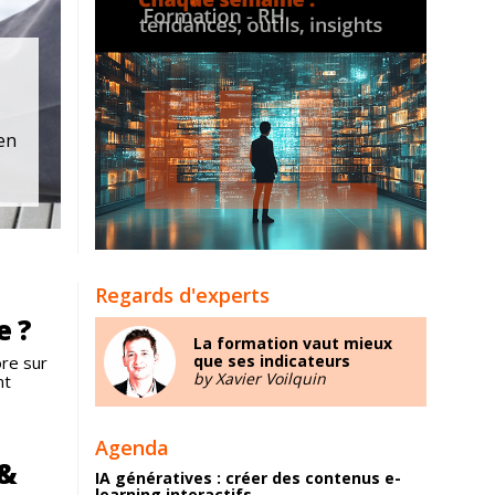
en
Regards d'experts
e ?
La formation vaut mieux
que ses indicateurs
re sur
by Xavier Voilquin
nt
Agenda
 &
IA génératives : créer des contenus e-
learning interactifs