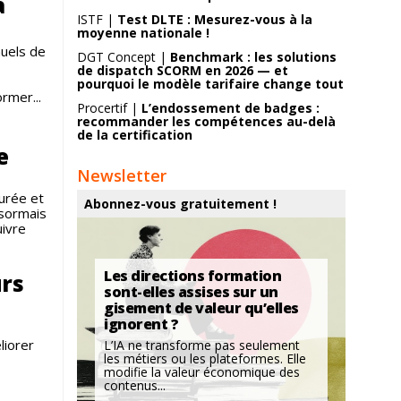
a
ISTF |
Test DLTE : Mesurez-vous à la
moyenne nationale !
nuels de
DGT Concept |
Benchmark : les solutions
de dispatch SCORM en 2026 — et
pourquoi le modèle tarifaire change tout
rmer...
Procertif |
L’endossement de badges :
recommander les compétences au-delà
de la certification
e
Newsletter
urée et
Abonnez-vous gratuitement !
ésormais
uivre
Les directions formation
urs
sont-elles assises sur un
gisement de valeur qu’elles
ignorent ?
liorer
L’IA ne transforme pas seulement
les métiers ou les plateformes. Elle
modifie la valeur économique des
contenus...