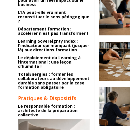
pour avoir un réel impact sur le
business
L’IA peut-elle vraiment
reconstituer le sens pédagogique
?
Département formation :
accélérer n'est pas transformer !
Learning Sovereignty Index :
l'indicateur qui manquait (jusque-
là) aux directions formation
Le déploiement du Learning à
l’international : une leçon
d'humilité !
TotalEnergies : former les
collaborateurs au développement
durable sans passer par la case
formation obligatoire
Pratiques & Dispositifs
Le responsable formation :
architecte de la préparation
collective