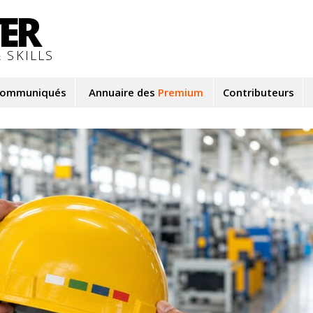
TER
 SKILLS
ommuniqués
Annuaire des
Premium
Contributeurs