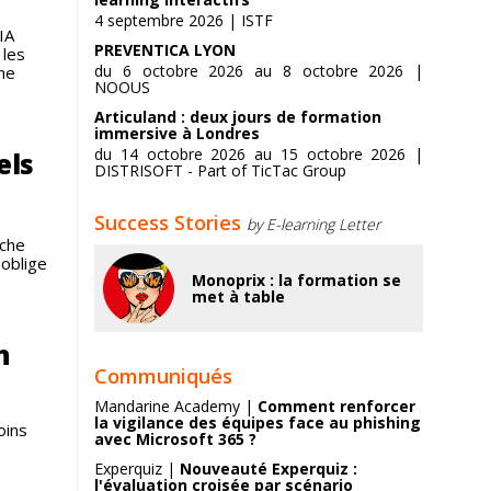
4 septembre 2026 | ISTF
IA
PREVENTICA LYON
 les
du 6 octobre 2026 au 8 octobre 2026 |
ne
NOOUS
Articuland : deux jours de formation
immersive à Londres
du 14 octobre 2026 au 15 octobre 2026 |
els
DISTRISOFT - Part of TicTac Group
Success Stories
by E-learning Letter
uche
 oblige
Monoprix : la formation se
met à table
n
Communiqués
Mandarine Academy |
Comment renforcer
la vigilance des équipes face au phishing
oins
avec Microsoft 365 ?
Experquiz |
Nouveauté Experquiz :
l'évaluation croisée par scénario