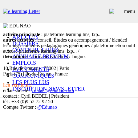
EDUNAO
activité principale
: plateforme learning lms, lxp...
ARTICLES
autres activités
: conseil, Études ou accompagnement / blended
DOSSIERS
learning / contenus pédagogiques génériques / plateforme et/ou outil
CONTRIBUTEURS
auteur / plateforme learning lms, lxp... /
ANNUAIRE PREMIUM
thématiques
: formations métiers / langues
EMPLOIS
10 Rue de Louvois | 75002 | Paris
ÉVÉNEMENTS
Paris (75) | Île-de-France | France
COMMUNIQUÉS
LES PLUS LUS
lien vers le site
INSCRIPTION NEWSLETTER
email société :
contact@edunao.com
contact : Cyril BEDEL | Président
tél : +33 (0)9 52 72 92 50
Compte Twitter :
@Edunao_