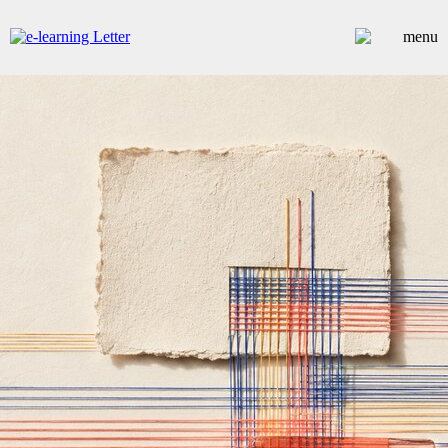
ARTICLES
DOSSIERS
CONTRIBUTEURS
ANNUAIRE PREMIUM
EMPLOIS
ÉVÉNEMENTS
COMMUNIQUÉS
LES PLUS LUS
INSCRIPTION NEWSLETTER