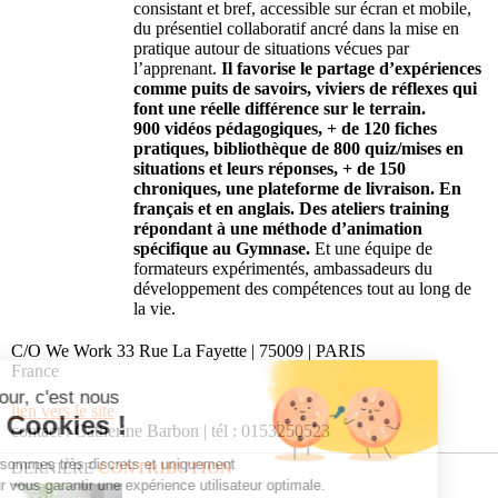
consistant et bref, accessible sur écran et mobile,
du présentiel collaboratif ancré dans la mise en
pratique autour de situations vécues par
l’apprenant.
Il favorise le partage d’expériences
comme puits de savoirs, viviers de réflexes qui
font une réelle différence sur le terrain.
900 vidéos pédagogiques, + de 120 fiches
pratiques, bibliothèque de 800 quiz/mises en
situations et leurs réponses, + de 150
chroniques, une plateforme de livraison. En
français et en anglais.
Des ateliers training
répondant à une méthode d’animation
spécifique au Gymnase.
Et une équipe de
formateurs expérimentés, ambassadeurs du
développement des compétences tout au long de
la vie.
C/O We Work 33 Rue La Fayette | 75009 | PARIS
France
Bonjour, c'est nous
lien vers le site
les Cookies !
contact : Catherine Barbon | tél : 0153250523
Nous sommes très discrets et uniquement
DERNIÈRE
CONTRIBUTION
là pour vous garantir une expérience utilisateur optimale.