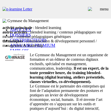
Gymnase du Management
activité principale
: blended learning
ARTICLES
autres activités
: blended learning / contenus pédagogiques sur
DOSSIERS
mesure / contenus pédagogiques génériques
CONTRIBUTEURS
thématiques
: communication & développement personnel /
ANNUAIRE PREMIUM
management & leadership
EMPLOIS
Le Gymnase du Management est un organisme de
ÉVÉNEMENTS
formation et un éditeur de contenus digitaux
COMMUNIQUÉS
exclusifs, spécialisé en management,
LES PLUS LUS
communication, leadership.
Il est un expert, de la
INSCRIPTION NEWSLETTER
toute première heure, du training blended-
learning (digital learning, ateliers présentiels,
classes virtuelles, co-développement).
Le Gymnase est le partenaire des entreprises qui
font de l’adaptation permanente des postures et
pratiques un levier de développement
économique, social, humain. Il ré-invente l’art
d’apprendre en s’appuyant sur les outils et
pratiques d’aujourd’hui : du digital interactif,