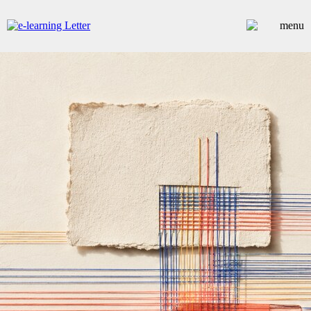
ARTICLES
DOSSIERS
CONTRIBUTEURS
ANNUAIRE PREMIUM
EMPLOIS
ÉVÉNEMENTS
COMMUNIQUÉS
LES PLUS LUS
INSCRIPTION NEWSLETTER