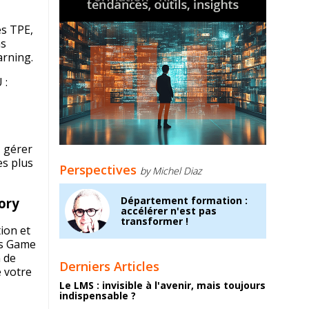
es TPE,
ns
arning.
 :
, gérer
es plus
Perspectives
by Michel Diaz
Département formation :
ory
accélérer n'est pas
transformer !
ion et
ous Game
n de
Derniers Articles
e votre
Le LMS : invisible à l'avenir, mais toujours
indispensable ?