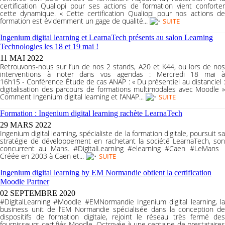
certification Qualiopi pour ses actions de formation vient conforter
cette dynamique. « Cette certification Qualiopi pour nos actions de
formation est évidemment un gage de qualité...
SUITE
Ingenium digital learning et LearnaTech présents au salon Learning
Technologies les 18 et 19 mai !
11 MAI 2022
Retrouvons-nous sur l’un de nos 2 stands, A20 et K44, ou lors de nos
interventions à noter dans vos agendas : Mercredi 18 mai à
16h15 - Conférence Étude de cas ANAP : « Du présentiel au distanciel :
digitalisation des parcours de formations multimodales avec Moodle »
Comment Ingenium digital learning et l’ANAP...
SUITE
Formation : Ingenium digital learning rachète LearnaTech
29 MARS 2022
Ingenium digital learning, spécialiste de la formation digitale, poursuit sa
stratégie de développement en rachetant la société LearnaTech, son
concurrent au Mans. #DigitalLearning #elearning #Caen #LeMans
Créée en 2003 à Caen et...
SUITE
Ingenium digital learning by EM Normandie obtient la certification
Moodle Partner
02 SEPTEMBRE 2020
#DigitalLearning #Moodle #EMNormandie Ingenium digital learning, la
business unit de l’EM Normandie spécialisée dans la conception de
dispositifs de formation digitale, rejoint le réseau très fermé des
fournisseurs certifiés Moodle. Octroyée à une centaine de prestataires