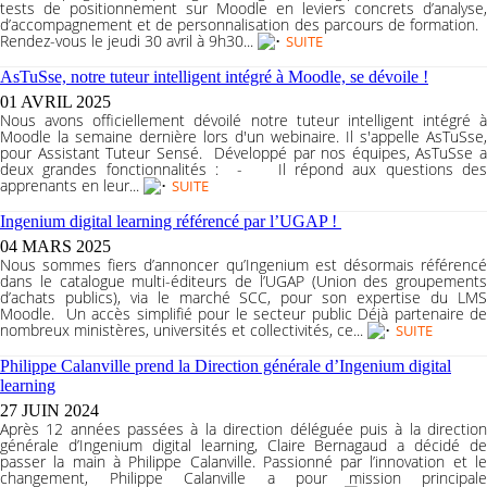
tests de positionnement sur Moodle en leviers concrets d’analyse,
d’accompagnement et de personnalisation des parcours de formation.
Rendez-vous le jeudi 30 avril à 9h30...
SUITE
AsTuSse, notre tuteur intelligent intégré à Moodle, se dévoile !
01 AVRIL 2025
Nous avons officiellement dévoilé notre tuteur intelligent intégré à
Moodle la semaine dernière lors d'un webinaire. Il s'appelle AsTuSse,
pour Assistant Tuteur Sensé. Développé par nos équipes, AsTuSse a
deux grandes fonctionnalités : - Il répond aux questions des
apprenants en leur...
SUITE
Ingenium digital learning référencé par l’UGAP !
04 MARS 2025
Nous sommes fiers d’annoncer qu’Ingenium est désormais référencé
dans le catalogue multi-éditeurs de l’UGAP (Union des groupements
d’achats publics), via le marché SCC, pour son expertise du LMS
Moodle. Un accès simplifié pour le secteur public Déjà partenaire de
nombreux ministères, universités et collectivités, ce...
SUITE
Philippe Calanville prend la Direction générale d’Ingenium digital
learning
27 JUIN 2024
Après 12 années passées à la direction déléguée puis à la direction
générale d’Ingenium digital learning, Claire Bernagaud a décidé de
passer la main à Philippe Calanville. Passionné par l’innovation et le
changement, Philippe Calanville a pour mission principale