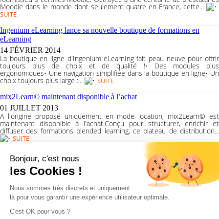
Moodle dans le monde dont seulement quatre en France, cette...
SUITE
Ingenium eLearning lance sa nouvelle boutique de formations en
eLearning
14 FÉVRIER 2014
La boutique en ligne d'Ingenium eLearning fait peau neuve pour offrir
toujours plus de choix et de qualité !• Des modules plus
ergonomiques• Une navigation simplifiée dans la boutique en ligne• Un
choix toujours plus large :...
SUITE
mix2Learn© maintenant disponible à l’achat
01 JUILLET 2013
A l'origine proposé uniquement en mode location, mix2Learn© est
maintenant disponible à l'achat.Conçu pour structurer, enrichir et
diffuser des formations blended learning, ce plateau de distribution...
SUITE
mix2Learn ou comment impliquer davantage les stagiaires dans des
Bonjour, c'est nous
parcours de formation blended Learning ?
les Cookies !
14 DÉCEMBRE 2012
Ingenium-eLearning apporte des réponses innovantes, à la pointe des
Nous sommes très discrets et uniquement
usages et des tendances de la formation médiatisée : mix2Learn,
nouveau produit proposé par Ingenium-eLearning, est une solution
là pour vous garantir une expérience utilisateur optimale.
efficace pour impliquer davantage les stagiaires dans les parcours de
formation blended Learning. mix2Learn est un plateau de jeu...
C'est OK pour vous ?