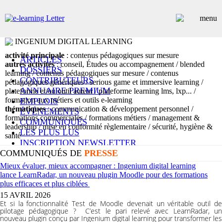
INGENIUM DIGITAL LEARNING
activité principale
: contenus pédagogiques sur mesure
ARTICLES
autres activités
: conseil, Études ou accompagnement / blended
DOSSIERS
learning / contenus pédagogiques sur mesure / contenus
CONTRIBUTEURS
pédagogiques génériques / serious game et immersive learning /
ANNUAIRE PREMIUM
plateforme et/ou outil auteur / plateforme learning lms, lxp... /
formation aux métiers et outils e-learning
EMPLOIS
thématiques
: communication & développement personnel /
ÉVÉNEMENTS
formations commerciales / formations métiers / management &
COMMUNIQUÉS
leadership / mise en conformité règlementaire / sécurité, hygiène &
LES PLUS LUS
santé
INSCRIPTION NEWSLETTER
COMMUNIQUÉS DE
PRESSE
Mieux évaluer, mieux accompagner : Ingenium digital learning
lance LearnRadar, un nouveau plugin Moodle pour des formations
plus efficaces et plus ciblées
15 AVRIL 2026
Et si la fonctionnalité Test de Moodle devenait un véritable outil de
pilotage pédagogique ? C’est le pari relevé avec LearnRadar, un
nouveau plugin conçu par Ingenium digital learning pour transformer les