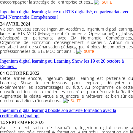
d’accompagner la stratégie de l’entreprise et ses...
SUITE
Ingenium digital learning lance un BTS digitalisé, en partenariat avec
EM Normandie Compétences !
24 AVRIL 2024
Via son nouveau service Ingenium Académie, Ingenium digital learning,
lance un BTS MCO (Management Commercial Opérationnel) digitalisé,
développé en partenariat avec EM Normandie Compétences,
Organisme de Formation d’enseignement supérieur. Autour d’un
véritable travail de scénarisation pédagogique, 4 blocs de compétences
professionnelles du BTS MCO ont ainsi...
SUITE
Ingenium digital learning au Learning Show les 19 et 20 octobre à
Rennes !
04 OCTOBRE 2022
Cette année encore, Ingenium digital learning est partenaire du
Learning Show, le rendez-vous pour explorer, décrypter et
expérimenter les apprentissages du futur. Au programme de cette
nouvelle édition : des expériences concrètes pour découvrir la Réalité
Augmentée, la Réalité Virtuelle ou encore le Métavers, et bien sûr de
nombreux ateliers d’innovations...
SUITE
Ingenium digital learning booste son activité formation avec la
certification Qualiopi
14 SEPTEMBRE 2022
Avec le récent rachat de LearnaTech, Ingenium digital learning a
renforcé son pôle conseil & formation. Aujourd’hui, l’obtention de la