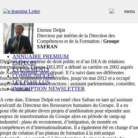
Etienne Delpit
Directeur par intérim de la Direction des
ARTICLES
Compétences et de la Formation /
Groupe
DOSSIERS
SAFRAN
CONTRIBUTEURS
ANNUAIRE PREMIUM
Diplômé d’une maitrise de droit public et d’un DEA de relations
EMPLOIS
internationales, Etienne DELPIT a débuté sa carrière en 2002 auprès
ÉVÉNEMENTS
de Xavier Bertrand, alors député. Il l’a suivi dans ses différentes
COMMUNIQUÉS
fonctions, notamment ministérielles, jusqu’en mai 2012 et a occupé
LES PLUS LUS
auprès de lui, différentes fonctions : assistant parlementaire, conseiller,
INSCRIPTION NEWSLETTER
chef de cabinet.
A cette date, Etienne Delpit est entré chez Safran en tant qu’assistant
exécutif du Directeur des Ressources humaines du Groupe. Il a eu
pour rôle de piloter divers projets d’amélioration pour répondre aux
enjeux de transformation du Groupe alors en période de ramp-up
industriel : plans de recrutement, d’intégration, de montée en
compétences et d’internationalisation. Il a également été en charge d’un
projet de création d’un plateau de formation à la mécanique