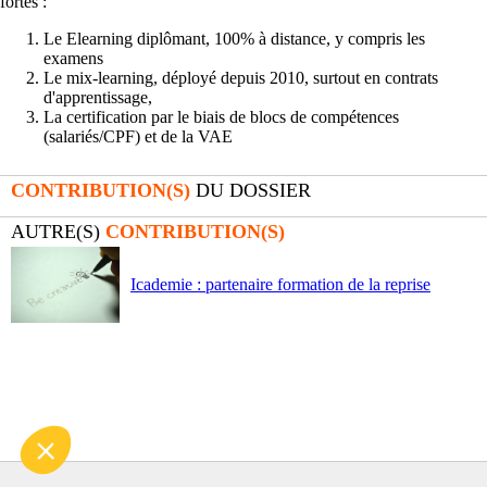
fortes :
Le Elearning diplômant, 100% à distance, y compris les
examens
Le mix-learning, déployé depuis 2010, surtout en contrats
d'apprentissage,
La certification par le biais de blocs de compétences
(salariés/CPF) et de la VAE
CONTRIBUTION(S)
DU DOSSIER
AUTRE(S)
CONTRIBUTION(S)
Icademie : partenaire formation de la reprise
uniquement là pour vous garantir une
ertifiés par