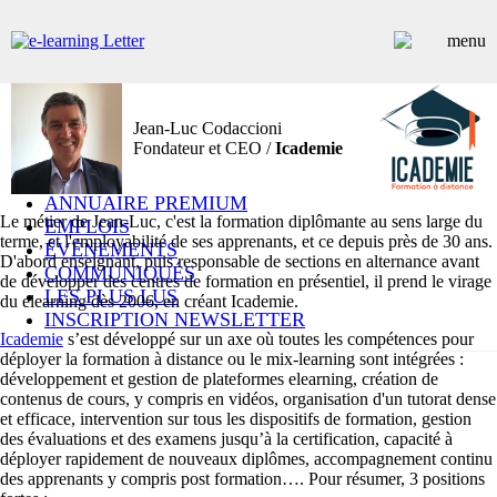
Jean-Luc Codaccioni
ARTICLES
Fondateur et CEO /
Icademie
DOSSIERS
CONTRIBUTEURS
ANNUAIRE PREMIUM
Le métier de Jean-Luc, c'est la formation diplômante au sens large du
EMPLOIS
terme, et l'employabilité de ses apprenants, et ce depuis près de 30 ans.
ÉVÉNEMENTS
D'abord enseignant, puis responsable de sections en alternance avant
COMMUNIQUÉS
de développer des centres de formation en présentiel, il prend le virage
LES PLUS LUS
du elearning dès 2006, en créant Icademie.
INSCRIPTION NEWSLETTER
Icademie
s’est développé sur un axe où toutes les compétences pour
déployer la formation à distance ou le mix-learning sont intégrées :
développement et gestion de plateformes elearning, création de
contenus de cours, y compris en vidéos, organisation d'un tutorat dense
et efficace, intervention sur tous les dispositifs de formation, gestion
des évaluations et des examens jusqu’à la certification, capacité à
déployer rapidement de nouveaux diplômes, accompagnement continu
des apprenants y compris post formation…. Pour résumer, 3 positions