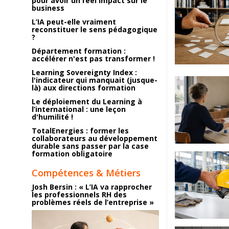
pour avoir un réel impact sur le
business
L’IA peut-elle vraiment
reconstituer le sens pédagogique
?
Département formation :
accélérer n'est pas transformer !
Learning Sovereignty Index :
l'indicateur qui manquait (jusque-
là) aux directions formation
Le déploiement du Learning à
l’international : une leçon
d'humilité !
TotalEnergies : former les
collaborateurs au développement
durable sans passer par la case
formation obligatoire
Compétences & Métiers
Josh Bersin : « L’IA va rapprocher
les professionnels RH des
problèmes réels de l’entreprise »