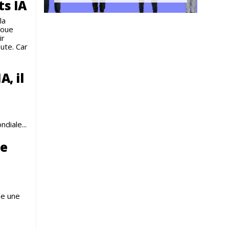
ts IA
la
 joue
ir
ute. Car
A, il
diale...
le
me une