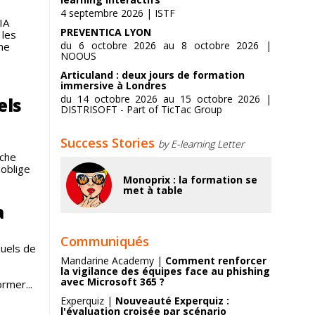
4 septembre 2026 | ISTF
IA
PREVENTICA LYON
 les
du 6 octobre 2026 au 8 octobre 2026 |
ne
NOOUS
Articuland : deux jours de formation
immersive à Londres
du 14 octobre 2026 au 15 octobre 2026 |
els
DISTRISOFT - Part of TicTac Group
Success Stories
by E-learning Letter
uche
 oblige
Monoprix : la formation se
met à table
a
Communiqués
nuels de
Mandarine Academy |
Comment renforcer
la vigilance des équipes face au phishing
avec Microsoft 365 ?
rmer...
Experquiz |
Nouveauté Experquiz :
l'évaluation croisée par scénario