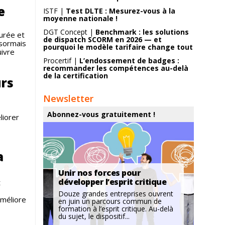
e
ISTF |
Test DLTE : Mesurez-vous à la
moyenne nationale !
DGT Concept |
Benchmark : les solutions
urée et
de dispatch SCORM en 2026 — et
ésormais
pourquoi le modèle tarifaire change tout
uivre
Procertif |
L’endossement de badges :
recommander les compétences au-delà
de la certification
urs
Newsletter
Abonnez-vous gratuitement !
liorer
a
Unir nos forces pour
développer l’esprit critique
t
Douze grandes entreprises ouvrent
améliore
en juin un parcours commun de
formation à l’esprit critique. Au-delà
du sujet, le dispositif...