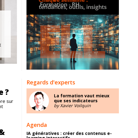
x
Regards d'experts
e ?
La formation vaut mieux
que ses indicateurs
re sur
by Xavier Voilquin
nt
Agenda
 &
IA génératives : créer des contenus e-
learning interactifs