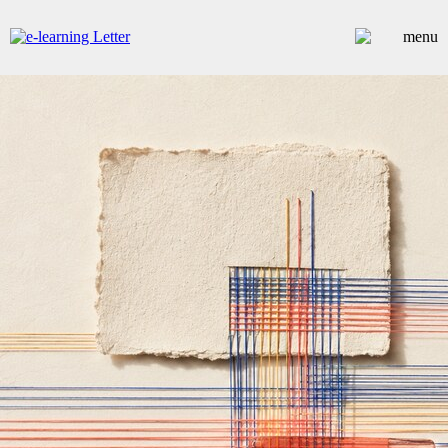
ARTICLES
DOSSIERS
CONTRIBUTEURS
ANNUAIRE PREMIUM
EMPLOIS
ÉVÉNEMENTS
COMMUNIQUÉS
LES PLUS LUS
INSCRIPTION NEWSLETTER