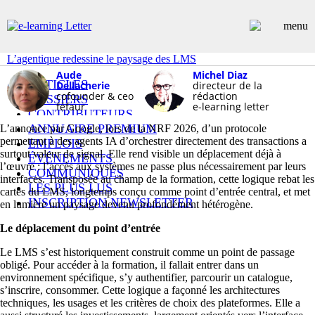
L’agentique redessine le paysage des LMS
Aude
Michel Diaz
ARTICLES
Dellacherie
directeur de la
cofounder & ceo
rédaction
DOSSIERS
féfaur
e-learning letter
CONTRIBUTEURS
ANNUAIRE PREMIUM
L’annonce par Google, lors de la NRF 2026, d’un protocole
permettant à des agents IA d’orchestrer directement des transactions a
EMPLOIS
surtout valeur de signal. Elle rend visible un déplacement déjà à
ÉVÉNEMENTS
l’œuvre : l’accès aux systèmes ne passe plus nécessairement par leurs
COMMUNIQUÉS
interfaces. Transposée au champ de la formation, cette logique rebat les
LES PLUS LUS
cartes du LMS, longtemps conçu comme point d’entrée central, et met
INSCRIPTION NEWSLETTER
en lumière un paysage devenu profondément hétérogène.
Le déplacement du point d’entrée
Le LMS s’est historiquement construit comme un point de passage
obligé. Pour accéder à la formation, il fallait entrer dans un
environnement spécifique, s’y authentifier, parcourir un catalogue,
s’inscrire, consommer. Cette logique a façonné les architectures
techniques, les usages et les critères de choix des plateformes. Elle a