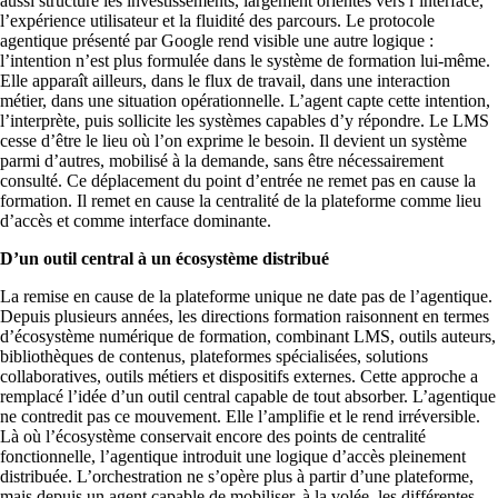
aussi structuré les investissements, largement orientés vers l’interface,
l’expérience utilisateur et la fluidité des parcours. Le protocole
agentique présenté par Google rend visible une autre logique :
l’intention n’est plus formulée dans le système de formation lui-même.
Elle apparaît ailleurs, dans le flux de travail, dans une interaction
métier, dans une situation opérationnelle. L’agent capte cette intention,
l’interprète, puis sollicite les systèmes capables d’y répondre. Le LMS
cesse d’être le lieu où l’on exprime le besoin. Il devient un système
parmi d’autres, mobilisé à la demande, sans être nécessairement
consulté. Ce déplacement du point d’entrée ne remet pas en cause la
formation. Il remet en cause la centralité de la plateforme comme lieu
d’accès et comme interface dominante.
D’un outil central à un écosystème distribué
La remise en cause de la plateforme unique ne date pas de l’agentique.
Depuis plusieurs années, les directions formation raisonnent en termes
d’écosystème numérique de formation, combinant LMS, outils auteurs,
bibliothèques de contenus, plateformes spécialisées, solutions
collaboratives, outils métiers et dispositifs externes. Cette approche a
remplacé l’idée d’un outil central capable de tout absorber. L’agentique
ne contredit pas ce mouvement. Elle l’amplifie et le rend irréversible.
Là où l’écosystème conservait encore des points de centralité
fonctionnelle, l’agentique introduit une logique d’accès pleinement
distribuée. L’orchestration ne s’opère plus à partir d’une plateforme,
mais depuis un agent capable de mobiliser, à la volée, les différentes