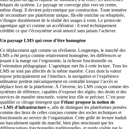
briques du système. Le paysage ne converge plus vers un centre,
même élargi. Il devient polycentrique par construction. Toute tentative
de reconstituer une plateforme unique, fût-elle enrichie ou rebaptisée,
s’éloigne durablement de la réalité des usages à venir. Le protocole
agentique agit ici comme un accélérateur : il rend techniquement
crédible ce que l’écosystème avait amorcé sans jamais l’achever.
Un paysage LMS qui cesse d’être homogène
Ce déplacement agit comme un révélateur. Longtemps, le marché des
LMS a été perçu comme relativement homogène, les différences se
jouant à la marge sur l’ergonomie, la richesse fonctionnelle ou
l’orientation pédagogique. L’agentique met fin à cette lecture. Tous les
LMS ne sont pas affectés de la même manière. Ceux dont la valeur
repose principalement sur l’interface, la navigation et l’expérience
utilisateur perdent mécaniquement en centralité lorsque l’accès se
déplace hors de la plateforme. À l’inverse, les LMS conçus comme des
systèmes de référence, capables d’exposer des règles, des droits et des
services de manière structurée, voient leur rôle se préciser. C’est pour
qualifier ce clivage émergent que
Féfaur propose la notion de
« LMS d’infrastructure »
, afin de distinguer les plateformes pensées
comme des lieux de celles conçues comme des socles techniques et
fonctionnels au service de l’organisation. Cette grille de lecture traduit
un basculement rapide du marché, bien plus structurant que les
différenciations fonctionnelles traditionnelles, et rendu visible par la