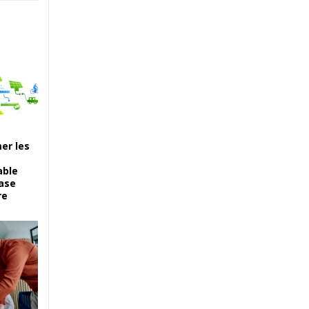
er les
able
case
re