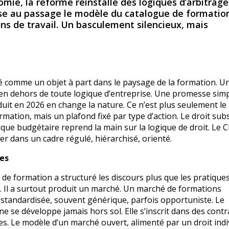
mie, la réforme réinstalle des logiques d’arbitrage
lise au passage le modèle du catalogue de formatio
ons de travail. Un basculement silencieux, mais
é comme un objet à part dans le paysage de la formation. Un
 en dehors de toute logique d’entreprise. Une promesse simp
uit en 2026 en change la nature. Ce n’est plus seulement le
mation, mais un plafond fixé par type d’action. Le droit subs
gique budgétaire reprend la main sur la logique de droit. Le 
r dans un cadre régulé, hiérarchisé, orienté.
es
x de formation a structuré les discours plus que les pratiques
. Il a surtout produit un marché. Un marché de formations
e standardisée, souvent générique, parfois opportuniste. Le
se développe jamais hors sol. Elle s’inscrit dans des contr
ges. Le modèle d’un marché ouvert, alimenté par un droit indi