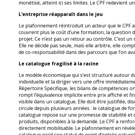
monétisé, atteint ici ses limites. Le CPF redevient 
L’entreprise réapparaît dans le jeu
Le plafonnement réintroduit un acteur que le CPF av
couvrent plus le coût d’une formation, la question d
projet. Ce n’est pas un retour au contrôle. C’est un
Elle ne décide pas seule, mais elle arbitre, elle com
de co-responsabilité dans des parcours que l’on avai
Le catalogue fragilisé à la racine
Le modèle économique qui s’est structuré autour du
individuelle et la diriger vers une offre immédiate
Répertoire Spécifique, les bilans de compétences on
rompt l’équivalence implicite entre prix affiché et f
visible dans un catalogue. Elle doit être justifiée, 
circule depuis plusieurs années : le catalogue de fo
catalogue repose sur une promesse de stabilité et d’
produits, disponibles à la demande. Le CPF a renfor
directement mobilisable. Le plafonnement en révèle l
catalogue perd son statut de point d’entrée naturel.