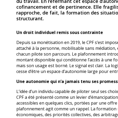
du travail. En refermant cet espace d’autono
cofinancement et de pertinence. Elle fragi
rapproche, de fait, la formation des situati
structurant.
Un droit individuel remis sous contrainte
Depuis sa monétisation en 2019, le CPF s’est impos
attaché à la personne, mobilisable sans médiation,
chacun pilote son parcours. Le plafonnement introd
montant disponible qui conditionne l’accès à une for
mais son usage est borné. Le signal est clair. La lo
cesse d’être un espace d’autonomie large pour entre
Une autonomie qui n’a jamais tenu ses promess
L’idée d’un individu capable de piloter seul ses choi
CPF a été présenté comme un levier d’émancipation
accessibles en quelques clics, portées par une offr
plafonnement agit comme un rappel. La formation ne 
économiques, des priorités collectives, des arbitra