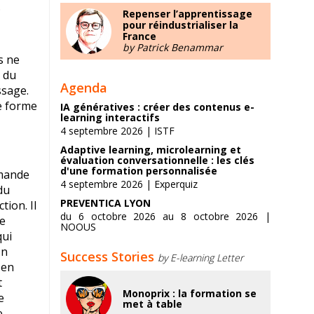
.
Repenser l’apprentissage
pour réindustrialiser la
France
by Patrick Benammar
s ne
e du
Agenda
ssage.
ne forme
IA génératives : créer des contenus e-
learning interactifs
4 septembre 2026 | ISTF
Adaptive learning, microlearning et
évaluation conversationnelle : les clés
d'une formation personnalisée
emande
4 septembre 2026 | Experquiz
du
PREVENTICA LYON
ion. Il
du 6 octobre 2026 au 8 octobre 2026 |
re
NOOUS
qui
Un
Success Stories
by E-learning Letter
 en
t
Monoprix : la formation se
e
met à table
e