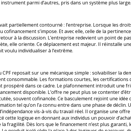
un instrument parmi d’autres, pris dans un système plus large
ait partiellement contourné : l’entreprise. Lorsque les droit
u cofinancement s’impose. Et avec elle, celle de la pertinenc
 retour à la discussion. L’entreprise redevient un point de pa
plète, elle oriente. Ce déplacement est majeur. Il réinstalle u
t voulu individualiser à l’extrême.
 CPF reposait sur une mécanique simple : solvabiliser la d
ment consommable. Les formations courtes, les certifications 
t prospéré dans ce cadre. Le plafonnement introduit une frict
inancement disponible. L’offre ne peut plus se contenter d’êt
discutée, souvent cofinancée. Ce basculement rejoint une idée 
rmation tel qu’on l’a connu entre dans une phase de déclin. 
indépendance vis-à-vis du travail réel. Il organise une offre
cé cette logique en donnant aux individus un pouvoir d’acha
a fragilité. Dès lors que le financement n’est plus garanti, l
 Le produit isolé cède la place à des logiques de parcours, d