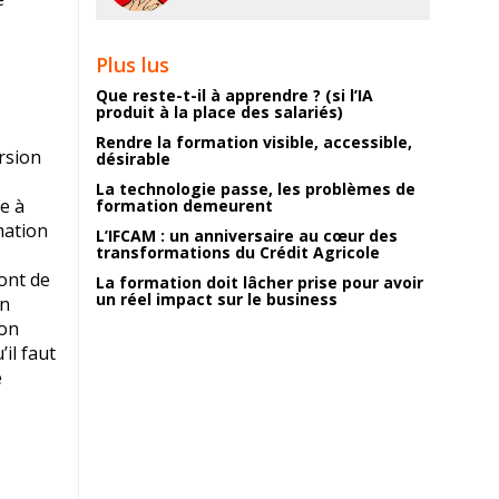
Plus lus
Que reste-t-il à apprendre ? (si l’IA
produit à la place des salariés)
Rendre la formation visible, accessible,
ersion
désirable
La technologie passe, les problèmes de
e à
formation demeurent
mation
L’IFCAM : un anniversaire au cœur des
transformations du Crédit Agricole
ont de
La formation doit lâcher prise pour avoir
un réel impact sur le business
on
ion
il faut
e