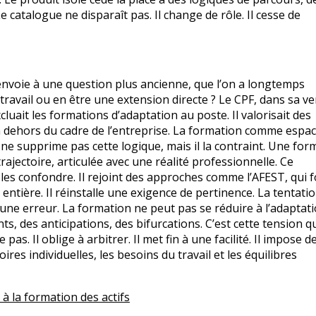
Le catalogue ne disparaît pas. Il change de rôle. Il cesse de
envoie à une question plus ancienne, que l’on a longtemps
 travail ou en être une extension directe ? Le CPF, dans sa v
xcluait les formations d’adaptation au poste. Il valorisait des
en dehors du cadre de l’entreprise. La formation comme espac
 ne supprime pas cette logique, mais il la contraint. Une for
trajectoire, articulée avec une réalité professionnelle. Ce
es confondre. Il rejoint des approches comme l’AFEST, qui f
 entière. Il réinstalle une exigence de pertinence. La tentati
t une erreur. La formation ne peut pas se réduire à l’adaptat
, des anticipations, des bifurcations. C’est cette tension qu’
. Il oblige à arbitrer. Il met fin à une facilité. Il impose d
ires individuelles, les besoins du travail et les équilibres
à la formation des actifs