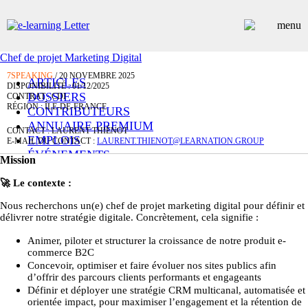
Chef de projet Marketing Digital
7SPEAKING
/ 20 NOVEMBRE 2025
ARTICLES
DISPONIBILITÉ : 01/12/2025
DOSSIERS
CONTRAT : CDI
RÉGION : ÎLE-DE-FRANCE
CONTRIBUTEURS
ANNUAIRE PREMIUM
CONTACT : LAURENT THIÉNOT
EMPLOIS
E-MAIL DU CONTACT :
LAURENT.THIENOT@LEARNATION.GROUP
ÉVÉNEMENTS
Mission
COMMUNIQUÉS
LES PLUS LUS
🚀
Le contexte :
INSCRIPTION NEWSLETTER
Nous recherchons un(e) chef de projet marketing digital pour définir et
délivrer notre stratégie digitale. Concrètement, cela signifie :
Animer, piloter et structurer la croissance de notre produit e-
commerce B2C
Concevoir, optimiser et faire évoluer nos sites publics afin
d’offrir des parcours clients performants et engageants
Définir et déployer une stratégie CRM multicanal, automatisée et
orientée impact, pour maximiser l’engagement et la rétention de