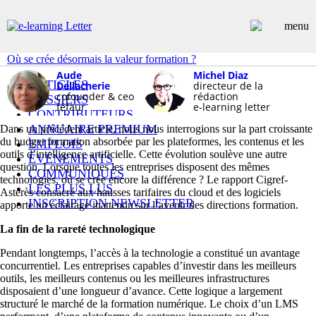
Où se crée désormais la valeur formation ?
Aude
Michel Diaz
ARTICLES
Dellacherie
directeur de la
cofounder & ceo
rédaction
DOSSIERS
féfaur
e-learning letter
CONTRIBUTEURS
ANNUAIRE PREMIUM
Dans un précédent article, nous nous interrogions sur la part croissante
du budget formation absorbée par les plateformes, les contenus et les
EMPLOIS
outils d’intelligence artificielle. Cette évolution soulève une autre
ÉVÉNEMENTS
question. Lorsque toutes les entreprises disposent des mêmes
COMMUNIQUÉS
technologies, où se crée encore la différence ? Le rapport Cigref-
LES PLUS LUS
Asterès consacré aux hausses tarifaires du cloud et des logiciels
INSCRIPTION NEWSLETTER
apporte un éclairage inattendu sur l’avenir des directions formation.
La fin de la rareté technologique
Pendant longtemps, l’accès à la technologie a constitué un avantage
concurrentiel. Les entreprises capables d’investir dans les meilleurs
outils, les meilleurs contenus ou les meilleures infrastructures
disposaient d’une longueur d’avance. Cette logique a largement
structuré le marché de la formation numérique. Le choix d’un LMS