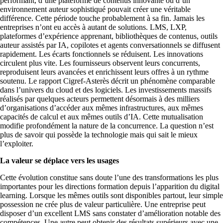
performant, d’une plateforme de contenus innovante ou d’un
environnement auteur sophistiqué pouvait créer une véritable
différence. Cette période touche probablement à sa fin. Jamais les
entreprises n’ont eu accès à autant de solutions. LMS, LXP,
plateformes d’expérience apprenant, bibliothèques de contenus, outils
auteur assistés par IA, copilotes et agents conversationnels se diffusent
rapidement. Les écarts fonctionnels se réduisent. Les innovations
circulent plus vite. Les fournisseurs observent leurs concurrents,
reproduisent leurs avancées et enrichissent leurs offres à un rythme
soutenu. Le rapport Cigref-Asterès décrit un phénomène comparable
dans l’univers du cloud et des logiciels. Les investissements massifs
réalisés par quelques acteurs permettent désormais à des milliers
d’organisations d’accéder aux mêmes infrastructures, aux mêmes
capacités de calcul et aux mêmes outils d’IA. Cette mutualisation
modifie profondément la nature de la concurrence. La question n’est
plus de savoir qui possède la technologie mais qui sait le mieux
l’exploiter.
La valeur se déplace vers les usages
Cette évolution constitue sans doute l’une des transformations les plus
importantes pour les directions formation depuis l’apparition du digital
learning. Lorsque les mêmes outils sont disponibles partout, leur simple
possession ne crée plus de valeur particulière. Une entreprise peut
disposer d’un excellent LMS sans constater d’amélioration notable des
compétences. Une autre peut obtenir des résultats supérieurs avec une