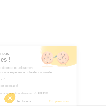
c'est nous
okies !
 très discrets et uniquement
 garantir une expérience utilisateur optimale.
ur vous ?
que de confidentialité
Consentements certifiés par
rci
Je choisis
OK pour moi