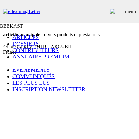
BEEKAST
activité principale
: divers produits et prestations
ARTICLES
DOSSIERS
44 rue Cauchy | 94110 | ARCUEIL
CONTRIBUTEURS
France
ANNUAIRE PREMIUM
EMPLOIS
ÉVÉNEMENTS
COMMUNIQUÉS
LES PLUS LUS
INSCRIPTION NEWSLETTER