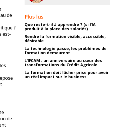
e
eau de
Plus lus
Que reste-t-il à apprendre ? (si l’IA
itique
?
produit à la place des salariés)
s'est-
Rendre la formation visible, accessible,
désirable
La technologie passe, les problèmes de
formation demeurent
L’IFCAM : un anniversaire au cœur des
transformations du Crédit Agricole
les
La formation doit lâcher prise pour avoir
un réel impact sur le business
 repose
t
se
cun de
ent