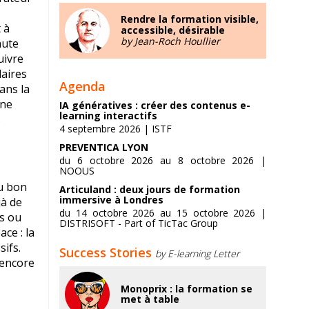
Rendre la formation visible,
 à
accessible, désirable
by Jean-Roch Houllier
aute
uivre
laires
Agenda
dans la
 ne
IA génératives : créer des contenus e-
learning interactifs
s
4 septembre 2026 | ISTF
PREVENTICA LYON
du 6 octobre 2026 au 8 octobre 2026 |
NOOUS
au bon
Articuland : deux jours de formation
immersive à Londres
jà de
du 14 octobre 2026 au 15 octobre 2026 |
es ou
DISTRISOFT - Part of TicTac Group
ace : la
sifs.
Success Stories
by E-learning Letter
 encore
Monoprix : la formation se
met à table