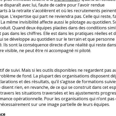
e disparaît avec lui, faute de cadre pour l'avoir rendue
rts à la retraite s'accélèrent et où les recrutements peinent
. L’expertise qui part ne reviendra pas. Celle qui reste, f
 La même invisibilité affecte aussi le pilotage au quotidien. S
 produit. Quand deux équipes placées dans des conditions simi
pas dans les chiffres. Elle est dans les pratiques réelles et 
i se développe au quotidien sur le terrain et que personne
. Ils sont la conséquence directe d’une réalité qui reste dan
être visible, ne peut être ni accompagné ni piloté.
if de suivi. Mais si les outils disponibles ne regardent pas 
problème de fond. La plupart des organisations disposent dé
arations et des résultats, qu’il s’agisse de formations suivi
e disent rien, en revanche, de ce qui se construit dans cet esp
 travers les situations traversées et les ajustements progres
formance opérationnelle. Pour les organisations qui n’ont pas
nt nécessairement sur une image partielle de leurs équipes.
nce