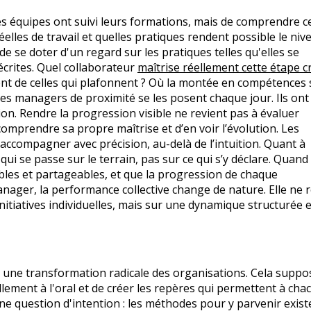
es équipes ont suivi leurs formations, mais de comprendre c
éelles de travail et quelles pratiques rendent possible le niv
se doter d'un regard sur les pratiques telles qu'elles se
écrites. Quel collaborateur
maîtrise réellement cette étape cr
ent de celles qui plafonnent ? Où la montée en compétences 
les managers de proximité se les posent chaque jour. Ils ont
n. Rendre la progression visible ne revient pas à évaluer
mprendre sa propre maîtrise et d’en voir l’évolution. Les
compagner avec précision, au-delà de l’intuition. Quant à
qui se passe sur le terrain, pas sur ce qui s’y déclare. Quand 
ables et partageables, et que la progression de chaque
manager, la performance collective change de nature. Elle ne
nitiatives individuelles, mais sur une dynamique structurée e
as une transformation radicale des organisations. Cela suppo
llement à l'oral et de créer les repères qui permettent à cha
e question d'intention : les méthodes pour y parvenir exist