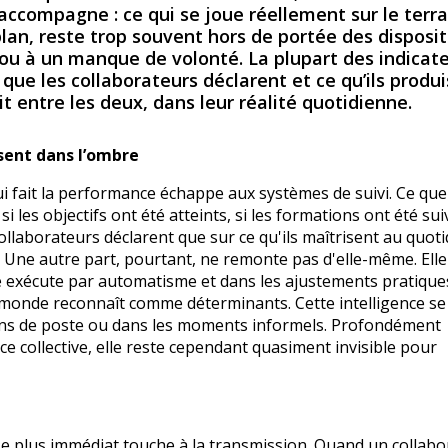
 accompagne : ce qui se joue réellement sur le terra
lan, reste trop souvent hors de portée des disposit
 ou à un manque de volonté. La plupart des indicat
ue les collaborateurs déclarent et ce qu’ils produi
t entre les deux, dans leur réalité quotidienne.
ssent dans l’ombre
i fait la performance échappe aux systèmes de suivi. Ce que
i les objectifs ont été atteints, si les formations ont été suiv
llaborateurs déclarent que sur ce qu'ils maîtrisent au quoti
. Une autre part, pourtant, ne remonte pas d'elle-même. Elle 
é exécute par automatisme et dans les ajustements pratique
e monde reconnaît comme déterminants. Cette intelligence se
tions de poste ou dans les moments informels. Profondément
e collective, elle reste cependant quasiment invisible pour
 Le plus immédiat touche à la
transmission
. Quand un collabo