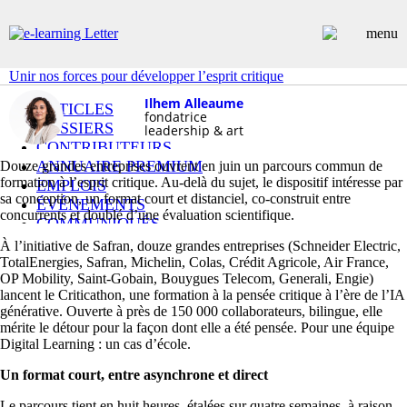
Unir nos forces pour développer l’esprit critique
Ilhem Alleaume
ARTICLES
fondatrice
DOSSIERS
leadership & art
CONTRIBUTEURS
ANNUAIRE PREMIUM
Douze grandes entreprises ouvrent en juin un parcours commun de
formation à l’esprit critique. Au-delà du sujet, le dispositif intéresse par
EMPLOIS
sa conception, un format court et distanciel, co-construit entre
ÉVÉNEMENTS
concurrents et doublé d’une évaluation scientifique.
COMMUNIQUÉS
LES PLUS LUS
À l’initiative de Safran, douze grandes entreprises (Schneider Electric,
INSCRIPTION NEWSLETTER
TotalEnergies, Safran, Michelin, Colas, Crédit Agricole, Air France,
OP Mobility, Saint-Gobain, Bouygues Telecom, Generali, Engie)
lancent le Criticathon, une formation à la pensée critique à l’ère de l’IA
générative. Ouverte à près de 150 000 collaborateurs, bilingue, elle
mérite le détour pour la façon dont elle a été pensée. Pour une équipe
Digital Learning : un cas d’école.
Un format court, entre asynchrone et direct
Le parcours tient en huit heures, étalées sur quatre semaines, à raison