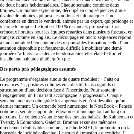
de deux heures hebdomadaires. Chaque semaine combine deux
briques. Un module asynchrone, découpé en cinq séquences d’une
dizaine de minutes, qui pose les notions et fait pratiquer. Une
conférence en direct le vendredi, animée par un expert, qui prolonge et
incarne le propos. Le tout est 100 % distanciel, proposé sur trois
créneaux horaires pour les équipes réparties dans plusieurs fuseaux, en
français comme en anglais. Le découpage en micro-séquences répond
à une contrainte bien connue des responsables formation, celle d’une
attention disponible par fragments, difficile à mobiliser une demi-
journée d’affilée. La cadence hebdomadaire, elle, étale l’effort et
installe une habitude plutôt qu’un pic.
Des partis pris pédagogiques assumés
Le programme s’organise autour de quatre modules : « Faits ou
croyances ? », postures critiques en collectif, biais cognitifs et
structuration d’une décision face à l’incertitude. Pour soutenir
l’engagement, un fil narratif accompagne la progression. Chaque
semaine, une mascotte guide les apprenants et n’est dévoilée qu’au
dernier moment. Un carnet de bord numérique, le NoteBook « Pensée
critique », sert de support de réflexion et d’ancrage tout au long du
parcours. Le contenu s’appuie sur des travaux balisés, de Kahneman et
Tversky à Edmondson, Galef ou Bronner et sur des méthodes
directement réutilisables comme la méthode SIFT, le premortem ou la
boussole de lucidité collective. Le souci du transfert est explicite. Il