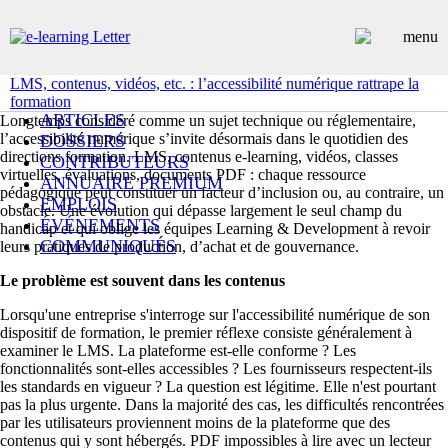
LMS, contenus, vidéos, etc. : l’accessibilité numérique rattrape la
formation
ARTICLES
Longtemps considéré comme un sujet technique ou réglementaire,
l’accessibilité numérique s’invite désormais dans le quotidien des
DOSSIERS
directions formation. LMS, contenus e-learning, vidéos, classes
CONTRIBUTEURS
virtuelles, évaluations, documents PDF : chaque ressource
ANNUAIRE PREMIUM
pédagogique peut constituer un facteur d’inclusion ou, au contraire, un
EMPLOIS
obstacle. Une évolution qui dépasse largement le seul champ du
ÉVÉNEMENTS
handicap et qui oblige les équipes Learning & Development à revoir
COMMUNIQUÉS
leurs pratiques de production, d’achat et de gouvernance.
LES PLUS LUS
Le problème est souvent dans les contenus
INSCRIPTION NEWSLETTER
Lorsqu'une entreprise s'interroge sur l'accessibilité numérique de son
dispositif de formation, le premier réflexe consiste généralement à
examiner le LMS. La plateforme est-elle conforme ? Les
fonctionnalités sont-elles accessibles ? Les fournisseurs respectent-ils
les standards en vigueur ? La question est légitime. Elle n'est pourtant
pas la plus urgente. Dans la majorité des cas, les difficultés rencontrées
par les utilisateurs proviennent moins de la plateforme que des
contenus qui y sont hébergés. PDF impossibles à lire avec un lecteur