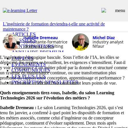
L’ingénierie de formation deviendra-t-elle une activité de
maintenance ?
ARTICLES
Isabelle Dremeau
Michel Diaz
DOSSIERS
consultante-formatrice
industry analyst
CONTRIBUTEURS
idremeau consulting
féfaur
ANNUAIRE PREMIUM
L’ingénierie pédagogique bascule. Sous l’effet de l’IA, les rôles se
EMPLOIS
déplacent, les repères se brouillent, les exigences s’intensifient. Faut-il
ÉVÉNEMENTS
y voir l’émergence d’un métier piloté par la donnée et structuré comme
COMMUNIQUÉS
un système en maintenance continue, ou une transformation plus
LES PLUS LUS
profonde du rapport entre conception, apprentissage et performance ?
INSCRIPTION NEWSLETTER
Isabelle Dremeau et Michel Diaz confrontent leurs points de vue.
Quels enseignements tirez-vous, Isabelle, du salon Learning
Technologies 2026 sur l’évolution des métiers ?
Isabelle Dremeau :
Le salon Learning Technologies 2026, qui s’est
tenu fin janvier, a confirmé à quel point les dispositifs de formation et
les métiers associés, comme celui d’ingénieur ou de concepteur
pédagogique, continuent d’évoluer rapidement. Deux mois après