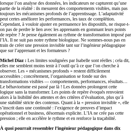
lorsque l’on analyse des données, les indicateurs ne capturent qu’une
partie de la réalité : ils mesurent des comportements visibles, mais pas
toujours les mécanismes profonds de l’apprentissage. L’adaptativité
peut certes améliorer les performances, les taux de complétion.
Cependant, à vouloir ajuster en permanence les dispositifs, ne risque-t-
on pas de perdre le lien avec les apprenants en gommant leurs points
de repère ? Je pense également au rythme de transformation imposé par
l’IA. Il ne suit pas notre rythme biologique. Ne sommes-nous pas en
train de créer une pression invisible tant sur l’ingénieur pédagogique
que sur l’apprenant et les formateurs ?
Michel Diaz :
Les limites soulignées par Isabelle sont réelles ; cela dit,
elles me semblent moins tenir à l’outil qu’à ce que l’on cherche à
observer. Les « mécanismes profonds » restent difficilement
accessibles ; concrètement, l’organisation se fonde sur des
transformations visibles — comportements, performances, résultats
Le béhaviorisme est passé par là ! Les données prolongent cette
logique sans la transformer. Les points de repère évoqués renvoient
alors à la lisibilité des attentes et des critères d’évaluation, plus qu’à
une stabilité stricte des contenus. Quant à la « pression invisible », elle
s’inscrit dans une continuité : l’exigence de preuves d’impact
opérationnel et business, désormais explicite. L’IA ne crée pas cette
pression ; elle en accélère le rythme et en renforce la traçabilité.
À quoi pourrait ressembler l’ingénieur pédagogique dans dix