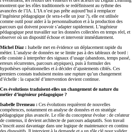
l’événement, les retours des visiteurs et des acteurs du Digital Learning
montrent que les rôles traditionnels se redéfinissent au rythme des
avancées de l’IA. L’IA n’est pas prête aujourd’hui à remplacer
l’ingénieur pédagogique (le sera-t-elle un jour ?), elle est utilisée
comme outil pour aider à la personnalisation et à la production des
parcours qui doivent pouvoir s’adapter rapidement. L’ingénieur
pédagogique peut travailler sur les données collectées en temps réel, et
observer où un dispositif échoue et intervenir immédiatement.
Michel Diaz :
Isabelle met en évidence un déplacement rapide du
métier. L’analyse de données ne se limite pas à des tableaux de bord :
elle consiste à interpréter des signaux d’usage (abandons, temps passé,
erreurs récurrentes, parcours atypiques), puis à formuler des
hypothèses opérationnelles et à décider d’ajustements ciblés. Ces
premiers constats traduisent moins une rupture qu’un changement
d’échelle : la capacité d’intervention devient continue.
Ces évolutions traduisent-elles un changement de nature du
métier d’ingénieur pédagogique ?
Isabelle Dremeau :
Ces évolutions requièrent de nouvelles
compétences, notamment en analyse de données et en stratégie
pédagogique plus avancée. Le rôle du concepteur évolue : de créateur
de contenus, il devient architecte de parcours adaptatifs. Son travail
s’inscrit aussi davantage dans une logique de maintenance en continu
des dispositifs. Il intervient à la demande et a un rôle clé pour valider,