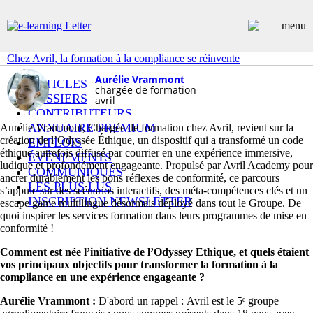
Chez Avril, la formation à la compliance se réinvente
Aurélie Vrammont
ARTICLES
chargée de formation
DOSSIERS
avril
CONTRIBUTEURS
ANNUAIRE PREMIUM
Aurélie Vrammont, Chargée de formation chez Avril, revient sur la
création de l’Odyssée Éthique, un dispositif qui a transformé un code
EMPLOIS
éthique autrefois diffusé par courrier en une expérience immersive,
ÉVÉNEMENTS
ludique et profondément engageante. Propulsé par Avril Academy pour
COMMUNIQUÉS
ancrer durablement les bons réflexes de conformité, ce parcours
LES PLUS LUS
s’appuie sur des scénarios interactifs, des méta-compétences clés et un
INSCRIPTION NEWSLETTER
escape game multilingue désormais déployé dans tout le Groupe. De
quoi inspirer les services formation dans leurs programmes de mise en
conformité !
Comment est née l’initiative de l’Odyssey Ethique, et quels étaient
vos principaux objectifs pour transformer la formation à la
compliance en une expérience engageante ?
Aurélie Vrammont :
D'abord un rappel : Avril est le 5ᵉ groupe