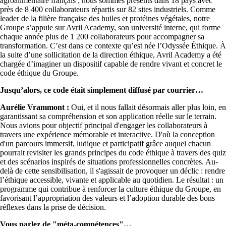
agroalimentaire français ; nous sommes présents dans 18 pays avec
près de 8 400 collaborateurs répartis sur 82 sites industriels. Comme
leader de la filière française des huiles et protéines végétales, notre
Groupe s’appuie sur Avril Academy, son université interne, qui forme
chaque année plus de 1 200 collaborateurs pour accompagner sa
transformation. C’est dans ce contexte qu’est née l’Odyssée Éthique. À
la suite d’une sollicitation de la direction éthique, Avril Academy a été
chargée d’imaginer un dispositif capable de rendre vivant et concret le
code éthique du Groupe.
Jusqu’alors, ce code était simplement diffusé par courrier
Aurélie Vrammont :
Oui, et il nous fallait désormais aller plus loin, en
garantissant sa compréhension et son application réelle sur le terrain.
Nous avions pour objectif principal d'engager les collaborateurs à
travers une expérience mémorable et interactive. D'où la conception
d'un parcours immersif, ludique et participatif grâce auquel chacun
pourrait revisiter les grands principes du code éthique à travers des quiz
et des scénarios inspirés de situations professionnelles concrètes. Au-
delà de cette sensibilisation, il s'agissait de provoquer un déclic : rendre
l’éthique accessible, vivante et applicable au quotidien. Le résultat : un
programme qui contribue à renforcer la culture éthique du Groupe, en
favorisant l’appropriation des valeurs et l’adoption durable des bons
réflexes dans la prise de décision.
Vous parlez de "méta-compétences"