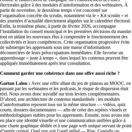
électorales grâce à des modules d’autoformation et des webinaires. À
partir de novembre, le deuxième temps s’est concentré sur
l’organisation concrète du scrutin, notamment via le « Kit scrutin » et
des journées d’actualité directement alignées sur le calendrier électoral.
Enfin, la troisième phase, à partir de février 2026, accompagne
l’installation du conseil municipal et les premières décisions du mandat
tout en aidant les nouveaux élus à comprendre le fonctionnement des
collectivités et leurs compétences. Cette organisation progressive évite
de submerger les apprenants sous une masse d’informations
déconnectées de leurs préoccupations immédiates. Elle favorise un
apprentissage « juste à temps », dans lequel les contenus peuvent être
appliqués immédiatement après leur consultation.
Comment garder une cohérence dans une offre aussi riche ?
Gaétan Lalou :
Avec une offre allant du jeu de plateau au MOOC, en
passant par les webinaires et les podcasts, le risque de dispersion était
réel. Nous avons donc travaillé sur trois leviers complémentaires.
D’abord, une architecture de contenus standardisée : les modules
d’autoformation reposent tous sur la même structure — vidéos, quiz
courts, dossiers documentaires — afin de créer des repères visuels et
méthodologiques stables pour les apprenants. Ensuite, nous avons mis
en place une identité visuelle et une communication unifiées grâce à
une charte graphique dédiée et à une page web unique servant de point
d’entrée central. Quel que soit l’outil utilisé — Rise, Genially ou