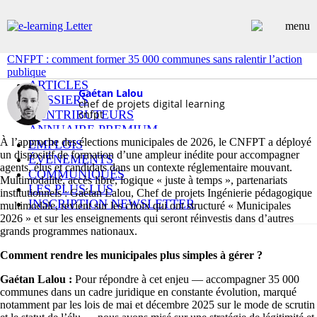
CNFPT : comment former 35 000 communes sans ralentir l’action
publique
ARTICLES
Gaétan Lalou
DOSSIERS
chef de projets digital learning
CONTRIBUTEURS
cnfpt
ANNUAIRE PREMIUM
À l’approche des élections municipales de 2026, le CNFPT a déployé
EMPLOIS
un dispositif de formation d’une ampleur inédite pour accompagner
ÉVÉNEMENTS
agents, élus et candidats dans un contexte réglementaire mouvant.
COMMUNIQUÉS
Multimodalité, accès libre, logique « juste à temps », partenariats
LES PLUS LUS
institutionnels : Gaétan Lalou, Chef de projets Ingénierie pédagogique
INSCRIPTION NEWSLETTER
multimodale, revient sur les choix qui ont structuré « Municipales
2026 » et sur les enseignements qui seront réinvestis dans d’autres
grands programmes nationaux.
Comment rendre les municipales plus simples à gérer ?
Gaétan Lalou :
Pour répondre à cet enjeu — accompagner 35 000
communes dans un cadre juridique en constante évolution, marqué
notamment par les lois de mai et décembre 2025 sur le mode de scrutin