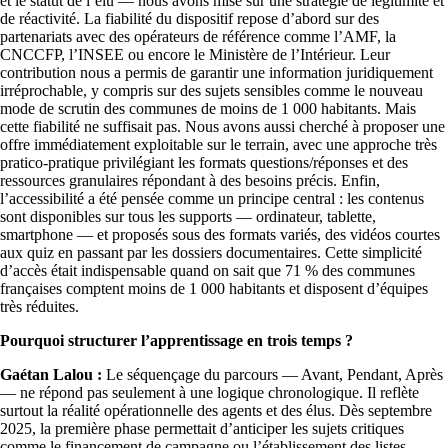
et le statut de l’élu — nous avons misé sur une stratégie de légitimité et
de réactivité. La fiabilité du dispositif repose d’abord sur des
partenariats avec des opérateurs de référence comme l’AMF, la
CNCCFP, l’INSEE ou encore le Ministère de l’Intérieur. Leur
contribution nous a permis de garantir une information juridiquement
irréprochable, y compris sur des sujets sensibles comme le nouveau
mode de scrutin des communes de moins de 1 000 habitants. Mais
cette fiabilité ne suffisait pas. Nous avons aussi cherché à proposer une
offre immédiatement exploitable sur le terrain, avec une approche très
pratico-pratique privilégiant les formats questions/réponses et des
ressources granulaires répondant à des besoins précis. Enfin,
l’accessibilité a été pensée comme un principe central : les contenus
sont disponibles sur tous les supports — ordinateur, tablette,
smartphone — et proposés sous des formats variés, des vidéos courtes
aux quiz en passant par les dossiers documentaires. Cette simplicité
d’accès était indispensable quand on sait que 71 % des communes
françaises comptent moins de 1 000 habitants et disposent d’équipes
très réduites.
Pourquoi structurer l’apprentissage en trois temps ?
Gaétan Lalou :
Le séquençage du parcours — Avant, Pendant, Après
— ne répond pas seulement à une logique chronologique. Il reflète
surtout la réalité opérationnelle des agents et des élus. Dès septembre
2025, la première phase permettait d’anticiper les sujets critiques
comme le financement de campagne ou l’établissement des listes