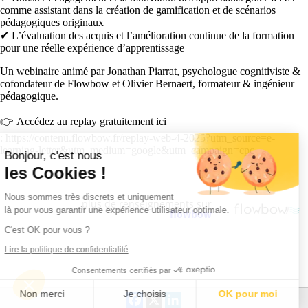
comme assistant dans la création de gamification et de scénarios
pédagogiques originaux
✔ L’évaluation des acquis et l’amélioration continue de la formation
pour une réelle expérience d’apprentissage
Un webinaire animé par Jonathan Piarrat, psychologue cognitiviste &
cofondateur de Flowbow et Olivier Bernaert, formateur & ingénieur
pédagogique.
👉 Accédez au replay gratuitement ici
: https://contenu.flowbow.fr/replay-web-4-2025?utm_source=e-
learning-letter&utm_medium=google&utm_campaign=cpc
Bonjour, c'est nous
les Cookies !
Nous sommes très discrets et uniquement
plus de renseignements sur
là pour vous garantir une expérience utilisateur optimale.
flowbow
C'est OK pour vous ?
Lire la politique de confidentialité
Consentements certifiés par
Non merci
Je choisis
OK pour moi
Facebook
X
LinkedIn