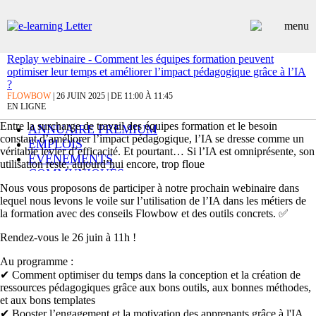
Replay webinaire - Comment les équipes formation peuvent
optimiser leur temps et améliorer l’impact pédagogique grâce à l’IA
ARTICLES
?
FLOWBOW
| 26 JUIN 2025 | DE 11:00 À 11:45
DOSSIERS
EN LIGNE
CONTRIBUTEURS
Entre la surcharge de travail des équipes formation et le besoin
ANNUAIRE PREMIUM
constant d’améliorer l’impact pédagogique, l’IA se dresse comme un
EMPLOIS
véritable levier d’efficacité. Et pourtant… Si l’IA est omniprésente, son
ÉVÉNEMENTS
utilisation reste, aujourd’hui encore, trop floue
COMMUNIQUÉS
LES PLUS LUS
Nous vous proposons de participer à notre prochain webinaire dans
lequel nous levons le voile sur l’utilisation de l’IA dans les métiers de
INSCRIPTION NEWSLETTER
la formation avec des conseils Flowbow et des outils concrets. ✅
Rendez-vous le 26 juin à 11h !
Au programme :
✔ Comment optimiser du temps dans la conception et la création de
ressources pédagogiques grâce aux bons outils, aux bonnes méthodes,
et aux bons templates
✔ Booster l’engagement et la motivation des apprenants grâce à l'IA