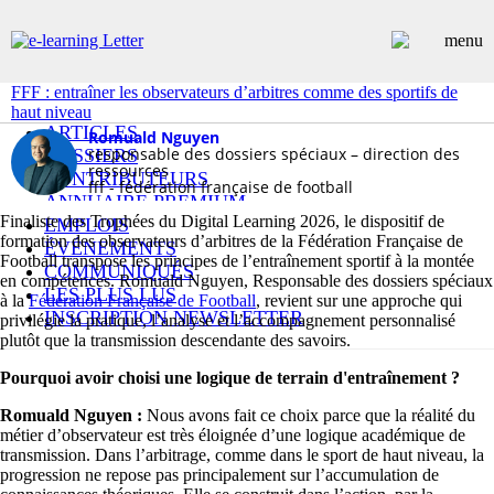
FFF : entraîner les observateurs d’arbitres comme des sportifs de
haut niveau
ARTICLES
Romuald Nguyen
responsable des dossiers spéciaux – direction des
DOSSIERS
ressources
CONTRIBUTEURS
fff - fédération française de football
ANNUAIRE PREMIUM
Finaliste des Trophées du Digital Learning 2026, le dispositif de
EMPLOIS
formation des observateurs d’arbitres de la Fédération Française de
ÉVÉNEMENTS
Football transpose les principes de l’entraînement sportif à la montée
COMMUNIQUÉS
en compétences. Romuald Nguyen, Responsable des dossiers spéciaux
LES PLUS LUS
à la
Fédération Française de Football
, revient sur une approche qui
INSCRIPTION NEWSLETTER
privilégie la pratique, l’analyse et l’accompagnement personnalisé
plutôt que la transmission descendante des savoirs.
Pourquoi avoir choisi une logique de terrain d'entraînement ?
Romuald Nguyen :
Nous avons fait ce choix parce que la réalité du
métier d’observateur est très éloignée d’une logique académique de
transmission. Dans l’arbitrage, comme dans le sport de haut niveau, la
progression ne repose pas principalement sur l’accumulation de