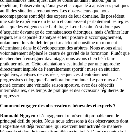
connaissances théoriques. Elle se construit dans l’action, par la
répétition, l’observation, l’analyse et la capacité à ajuster ses pratiques
au fil des situations rencontrées. Les observateurs que nous
accompagnons sont déjà des experts de leur domaine. Ils possèdent
une solide expérience du terrain et connaissent parfaitement les règles
ainsi que les exigences de l’arbitrage. Leur besoin n’est donc pas
d’acquérir davantage de connaissances théoriques, mais d’affiner leur
regard, leur capacité d’analyse et leur posture d’accompagnement,
notamment lors du débrief post-match qui constitue un moment
déterminant dans le développement des arbitres. Nous avons ainsi
volontairement déplacé le centre de gravité de la formation. Plutôt que
de chercher à enseigner davantage, nous avons cherché à faire
pratiquer mieux. Cette orientation s’est traduite par une approche
directement inspirée de l’entraînement sportif : mises en situation
régulières, analyses de cas réels, séquences d’entraînement
progressives et logique d’amélioration continue. Le parcours a été
pensé comme une véritable saison sportive, avec des objectifs
intermédiaires, des temps de pratique et des occasions régulières de
progresser.
Comment engager des observateurs bénévoles et experts ?
Romuald Nguyen :
L’engagement représentait probablement le
principal défi du projet. Nous nous adressons à des observateurs dont
l’expertise est déjà reconnue, qui exercent leur activité de manière
bénévole et dont le temps disponible reste limité. Dans ce contexte, il