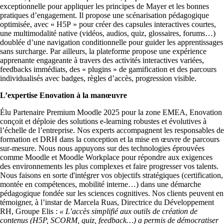
exceptionnelle pour appliquer les principes de Mayer et les bonnes
pratiques d’engagement. Il propose une scénarisation pédagogique
optimisée, avec « H5P » pour créer des capsules interactives courtes,
une multimodalité native (vidéos, audios, quiz, glossaires, forums…)
doublée d’une navigation conditionnelle pour guider les apprentissages
sans surcharge. Par ailleurs, la plateforme propose une expérience
apprenante engageante à travers des activités interactives variées,
feedbacks immédiats, des « plugins » de gamification et des parcours
individualisés avec badges, règles d’accès, progression visible.
L’expertise Enovation à la manœuvre
Élu Partenaire Premium Moodle 2025 pour la zone EMEA, Enovation
conçoit et déploie des solutions e-learning robustes et évolutives à
l’échelle de l’entreprise. Nos experts accompagnent les responsables de
formation et DRH dans la conception et la mise en œuvre de parcours
sur-mesure. Nous nous appuyons sur des technologies éprouvées
comme Moodle et Moodle Workplace pour répondre aux exigences
des environnements les plus complexes et faire progresser vos talents.
Nous faisons en sorte d'intégrer vos objectifs stratégiques (certification,
montée en compétences, mobilité interne…) dans une démarche
pédagogique fondée sur les sciences cognitives. Nos clients peuvent en
témoigner, à l’instar de Marcela Ruas, Directrice du Développement
RH, Groupe Elis :
« L’accès simplifié aux outils de création de
contenus (H5P, SCORM, quiz, feedback…) a permis de démocratiser