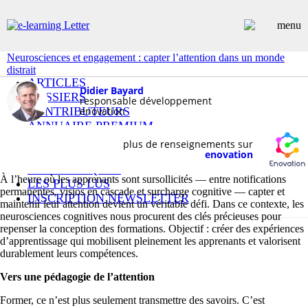
Neurosciences et engagement : capter l’attention dans un monde
distrait
ARTICLES
Didier Bayard
DOSSIERS
responsable développement
CONTRIBUTEURS
enovation
ANNUAIRE PREMIUM
EMPLOIS
plus de renseignements sur
ÉVÉNEMENTS
enovation
COMMUNIQUÉS
À l’heure où les apprenants sont sursollicités — entre notifications
LES PLUS LUS
permanentes, visios en cascade et surcharge cognitive — capter et
INSCRIPTION NEWSLETTER
maintenir leur attention devient un véritable défi. Dans ce contexte, les
neurosciences cognitives nous procurent des clés précieuses pour
repenser la conception des formations. Objectif : créer des expériences
d’apprentissage qui mobilisent pleinement les apprenants et valorisent
durablement leurs compétences.
Vers une pédagogie de l’attention
Former, ce n’est plus seulement transmettre des savoirs. C’est