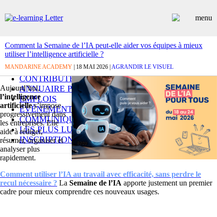
Comment la Semaine de l’IA peut-elle aider vos équipes à mieux
utiliser l’intelligence artificielle ?
ARTICLES
MANDARINE ACADEMY
DOSSIERS
| 18 MAI 2026 |
AGRANDIR LE VISUEL
CONTRIBUTEURS
Aujourd’hui,
ANNUAIRE PREMIUM
l’intelligence
EMPLOIS
artificielle
s’impose
ÉVÉNEMENTS
progressivement dans
COMMUNIQUÉS
les entreprises. Elle
LES PLUS LUS
aide à rédiger,
INSCRIPTION NEWSLETTER
résumer, organiser et
analyser plus
rapidement.
Comment utiliser l’IA au travail avec efficacité, sans perdre le
recul nécessaire ?
La
Semaine de l’IA
apporte justement un premier
cadre pour mieux comprendre ces nouveaux usages.