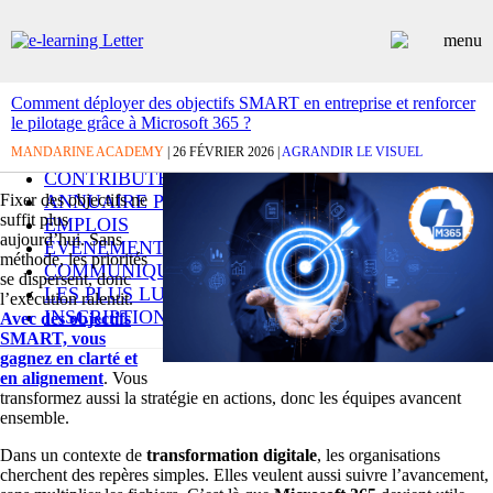
Comment déployer des objectifs SMART en entreprise et renforcer
le pilotage grâce à Microsoft 365 ?
ARTICLES
MANDARINE ACADEMY
DOSSIERS
| 26 FÉVRIER 2026 |
AGRANDIR LE VISUEL
CONTRIBUTEURS
Fixer des objectifs ne
ANNUAIRE PREMIUM
suffit plus
EMPLOIS
aujourd’hui. Sans
ÉVÉNEMENTS
méthode, les priorités
COMMUNIQUÉS
se dispersent, donc
LES PLUS LUS
l’exécution ralentit.
INSCRIPTION NEWSLETTER
Avec des objectifs
SMART, vous
gagnez en clarté et
en alignement
. Vous
transformez aussi la stratégie en actions, donc les équipes avancent
ensemble.
Dans un contexte de
transformation digitale
, les organisations
cherchent des repères simples. Elles veulent aussi suivre l’avancement,