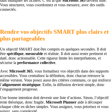
sans multiplier les fichiers. C’est là que
Microsoft 365
devient utile.
Vous structurez, vous coordonnez et vous mesurez, avec des outils
connectés.
Rendre vos objectifs SMART plus clairs et
plus partageables
Un objectif SMART doit être compris en quelques secondes. Il doit
être
spécifique
,
mesurable
et réaliste. Il doit aussi rester pertinent et
daté, donc actionnable. Cette rigueur limite les interprétations, et
sécurise la
performance collective
.
Avec
Microsoft 365
, vous formalisez vos objectifs dans des supports
accessibles. Vous centralisez la définition, donc chacun retrouve la
même version. Vous posez aussi des critères communs, ce qui renforce
l’
alignement stratégique
. Enfin, la diffusion devient simple, donc
l’engagement progresse.
Une bonne intention doit devenir une liste d’actions. Sinon, l’objectif
reste théorique, donc fragile.
Microsoft Planner
aide à découper
chaque cible en tâches simples. Vous assignez, vous priorisez et vous
suivez, sans complexité.