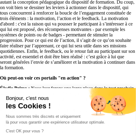
autant la conception pédagogique du dispositif de formation. Du coup,
on voit bien se dessiner les leviers à actionner dans le dispositif, qui
tous concourrent à renforcer la boucle de l’engagement constituée de
trois éléments : la motivation, l’action et le feedback. La motivation
d'abord : c'est la raison qui va pousser le participant à s’intéresser à ce
qui lui est proposé, des récompenses motivantes - par exemple les
systèmes de points ou de badges - permettant de stimuler la
progression. Pour ce qui est de l’action, il s’agit de ce qu’on souhaite
faire réaliser par l’apprenant, ce qui lui sera utile dans ses missions
quotidiennes. Enfin, le feedback, ou le retour fait au participant sur son
activité, est essentiel et doit être bien réalisé : c’est grâce à lui que
seront générées l’envie de s’améliorer et la motivation à continuer dans
la formation.
Où peut-on voir ces portails "en action" ?
Élodie Primo :
Nous leur ferons une large place dans le tout prochain
webinaire - Comment renforcer l’engagement du salarié-apprenant -
Bonjour, c'est nous
que nous co-animons avec Féfaur le 15 septembre à 11h, en montrant
les Cookies !
des exemples de portails de formation métiers émanant de différents
secteurs d'activifé. L'inscription étant gratuite, les lecteurs d'e-learning
Letter sont les bienvenus !
Nous sommes très discrets et uniquement
là pour vous garantir une expérience utilisateur optimale.
Pour s'incrire et recevoir le Livre Blanc :
Comment renforcer
l’engagement du salarié-apprenant
C'est OK pour vous ?
.