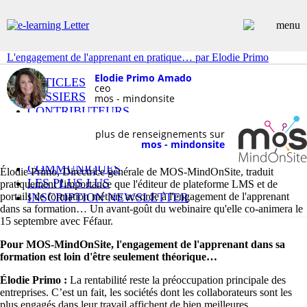
L'engagement de l'apprenant en pratique… par Elodie Primo
Elodie Primo Amado
ARTICLES
ceo
DOSSIERS
mos - mindonsite
CONTRIBUTEURS
ANNUAIRE PREMIUM
plus de renseignements sur
EMPLOIS
mos - mindonsite
ÉVÉNEMENTS
COMMUNIQUÉS
Élodie Primo, Directrice générale de MOS-MindOnSite, traduit
LES PLUS LUS
pratiquement l'importance que l'éditeur de plateforme LMS et de
portails de formation métiers accorde à l'engagement de l'apprenant
INSCRIPTION NEWSLETTER
dans sa formation… Un avant-goût du webinaire qu'elle co-animera le
15 septembre avec Féfaur.
Pour MOS-MindOnSite, l'engagement de l'apprenant dans sa
formation est loin d'être seulement théorique
Élodie Primo :
La rentabilité reste la préoccupation principale des
entreprises. C’est un fait, les sociétés dont les collaborateurs sont les
plus engagés dans leur travail affichent de bien meilleures