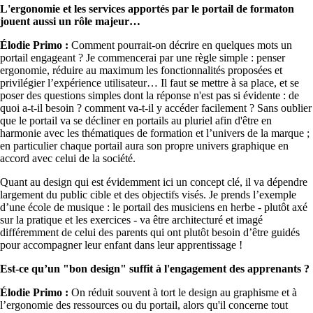
L'ergonomie et les services apportés par le portail de formaton
jouent aussi un rôle majeur
Élodie Primo :
Comment pourrait-on décrire en quelques mots un
portail engageant ? Je commencerai par une règle simple : penser
ergonomie, réduire au maximum les fonctionnalités proposées et
privilégier l’expérience utilisateur… Il faut se mettre à sa place, et se
poser des questions simples dont la réponse n'est pas si évidente : de
quoi a-t-il besoin ? comment va-t-il y accéder facilement ? Sans oublier
que le portail va se décliner en portails au pluriel afin d'être en
harmonie avec les thématiques de formation et l’univers de la marque ;
en particulier chaque portail aura son propre univers graphique en
accord avec celui de la société.
Quant au design qui est évidemment ici un concept clé, il va dépendre
largement du public cible et des objectifs visés. Je prends l’exemple
d’une école de musique : le portail des musiciens en herbe - plutôt axé
sur la pratique et les exercices - va être architecturé et imagé
différemment de celui des parents qui ont plutôt besoin d’être guidés
pour accompagner leur enfant dans leur apprentissage !
Est-ce qu’un "bon design" suffit à l'engagement des apprenants ?
Élodie Primo :
On réduit souvent à tort le design au graphisme et à
l’ergonomie des ressources ou du portail, alors qu'il concerne tout