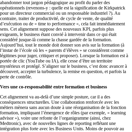
abandonner tout jargon pédagogique au profit du parler des
opérationnels (revenons-y : quelle est la signification de Kirkpatrick
pour un directeur commercial ou un responsable industriel ?). Au
contraire, traiter de productivité, de cycle de vente, de qualité
d’exécution ou de « time to performance », cela fait immédiatement
sens. Cet alignement suppose des nouveaux KPI, parfois plus
exigeants, le business étant convié à intervenir dans ce qui était
considéré jusque-là comme la chasse gardée de la formation.
Aujourd’hui, tout le monde doit donner son avis sur la formation (à
l’instar de l’école où les « parents d’élèves » se considèrent comme
légitimes pour juger, critiquer et proposer). Lorsque la formation est à
portée de clic (YouTube ou IA), elle cesse d’être un territoire
mystérieux et protégé. S’aligner sur le business, c’est donc avancer à
découvert, accepter la turbulence, la remise en question, et parfois la
perte de contrôle.
Vers une co-responsabilité entre formation et business
Cet alignement va au-delà d’une simple posture, car il a des
conséquences structurelles. Une collaboration renforcée avec les
métiers mènera sans aucun doute à une réorganisation de la fonction
formation, impliquant l’émergence de rôles (par exemple, « learning
advisor »), voire une refonte de l’organigramme (ainsi, chez
Medtronic), avec de nouvelles lignes de reporting reflétant une
intégration plus forte avec les Business Units. Moins de pouvoir au