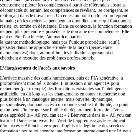
sérieusement piloter les compétences à partir de référentiels abstraits,
déconnectés du terrain, les compétences se révélant, se corrigeant, se
renforçant dans le travail réel. On en est au point où le terrain reprend
la main ; où les métiers se penchent au quotidien sur ce qui fonctionne,
résiste, ou tombe en désuétude. Dans ce contexte, la fonction formation
ne peut plus prétendre « posséder » le domaine des compétences. Elle
peut en être l’architecte, l’animatrice, parfois
la garante méthodologique, mais pas l’unique propriétaire, sauf à
persister dans une approche erronée de la façon (perseverare
diabolicum est) dont, aujourd’hui, les individus apprennent et
cherchent à résoudre des problèmes professionnels.
L’élargissement de l’accès aux savoirs
L’arrivée massive des outils numériques, puis de l’IA générative, a
profondément modifié la donne. L’utilisation d’un agent IA pour
rechercher (par exemple) des formations existantes sur l’intelligence
artificielle, en dit long sur les changements en cours : recherche non
plus bornée à un catalogue interne, mais ouverte, dynamique,
personnalisée, donnant accès à un monde semble-t-il illimité, au point
qu'on peut s’interroger sur l’utilité du département formation. Vous
avez apprécié le « All you can eat » ? Bienvenue dans le « All you can
learn » ! Dans ce nouveau Far West de l’apprentissage, le sentiment
d’un accès « All inclusive » peut fragiliser la légitimité des services
formation : pourquoi attendre une formation interne quand une IA peut