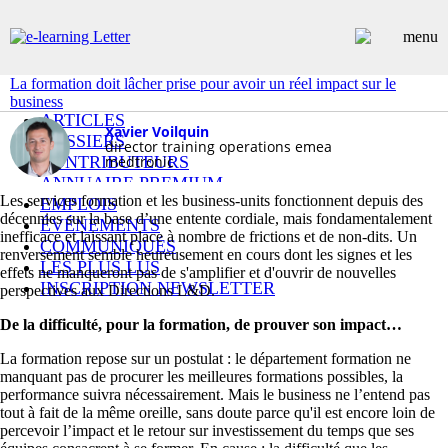
La formation doit lâcher prise pour avoir un réel impact sur le
business
ARTICLES
Xavier Voilquin
DOSSIERS
director training operations emea
CONTRIBUTEURS
medtronic
ANNUAIRE PREMIUM
Les services formation et les business-units fonctionnent depuis des
EMPLOIS
décennies sur la base d’une entente cordiale, mais fondamentalement
ÉVÉNEMENTS
inefficace et laissant place à nombre de frictions et de non-dits. Un
COMMUNIQUÉS
renversement semble heureusement en cours dont les signes et les
LES PLUS LUS
effets ne manqueront pas de s'amplifier et d'ouvrir de nouvelles
INSCRIPTION NEWSLETTER
perspectives aux Directions L&D.
De la difficulté, pour la formation, de prouver son impact
La formation repose sur un postulat : le département formation ne
manquant pas de procurer les meilleures formations possibles, la
performance suivra nécessairement. Mais le business ne l’entend pas
tout à fait de la même oreille, sans doute parce qu'il est encore loin de
percevoir l’impact et le retour sur investissement du temps que ses