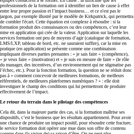
équipes consacrent à se former. En cause : la difficulté que les
professionnels de la formation ont à identifier un lien de cause à effet
entre leur propre passion et l’impact business… et ce n'est pas le
jargon, par exemple illustré par le modèle de Kirkpatrick, qui permettra
de combler l'écart. Cette équation est complexe à résoudre : si la
formation produit des connaissances ou des compétences, c’est leur
mise en application qui crée de la valeur. Application sur laquelle les
services formation ont peu de moyens d’agir (catalogue de formation,
LMS/LXP, tableau de bord, etc. ne sauraient suffire), car la mise en
pratique (en application) se présente comme une combinaison
impliquant diverses parties prenantes : « je sais faire » (compétence),
« je veux faire » (motivation) et « je suis en mesure de faire » (le rôle
du manager, des incentives, d’un environnement qui ne stigmatise pas
l’échec, etc.). Pour la fonction formation, la question ne se réduit donc
pas à « comment concevoir de meilleures formations, de meilleurs
référentiels, de meilleures plateformes numériques ? » : elle doit
investiguer le champ des conditions qui lui permettront de produire
effectivement de l’impact.
Le retour du terrain dans le pilotage des compétences
Cela dit, dans la majeure partie des cas, si la formation maîtrise ses
dispositifs, c’est le business que les résultats appartiennent. Pour avoir
une chance de produire un impact positif, pour résoudre cette fracture,
le service formation doit opérer une mue dans son offre de contenu
comme dans (la vision de) sa raison d’être. On ne peut plus