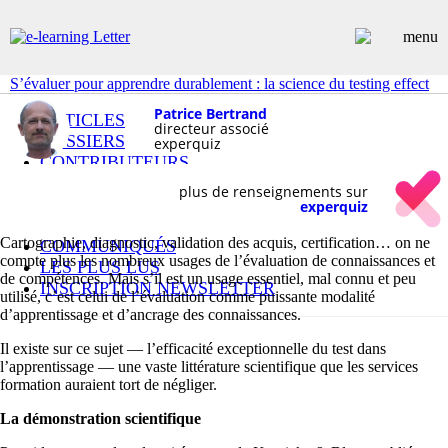
S’évaluer pour apprendre durablement : la science du testing effect
Patrice Bertrand
ARTICLES
directeur associé
DOSSIERS
experquiz
CONTRIBUTEURS
ANNUAIRE PREMIUM
plus de renseignements sur
EMPLOIS
experquiz
ÉVÉNEMENTS
Cartographie, diagnostic, validation des acquis, certification… on ne
COMMUNIQUÉS
compte plus les nombreux usages de l’évaluation de connaissances et
LES PLUS LUS
de compétences. Mais s’il est un usage essentiel, mal connu et peu
INSCRIPTION NEWSLETTER
utilisé, c’est celui de l’évaluation comme puissante modalité
d’apprentissage et d’ancrage des connaissances.
Il existe sur ce sujet — l’efficacité exceptionnelle du test dans
l’apprentissage — une vaste littérature scientifique que les services
formation auraient tort de négliger.
La démonstration scientifique