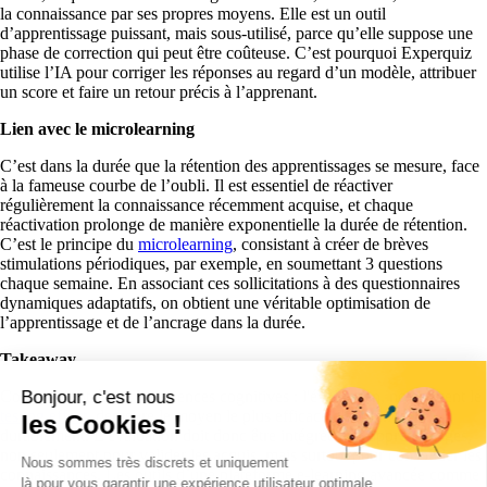
la connaissance par ses propres moyens. Elle est un outil
d’apprentissage puissant, mais sous-utilisé, parce qu’elle suppose une
phase de correction qui peut être coûteuse. C’est pourquoi Experquiz
utilise l’IA pour corriger les réponses au regard d’un modèle, attribuer
un score et faire un retour précis à l’apprenant.
Lien avec le microlearning
C’est dans la durée que la rétention des apprentissages se mesure, face
à la fameuse courbe de l’oubli. Il est essentiel de réactiver
régulièrement la connaissance récemment acquise, et chaque
réactivation prolonge de manière exponentielle la durée de rétention.
C’est le principe du
microlearning
, consistant à créer de brèves
stimulations périodiques, par exemple, en soumettant 3 questions
chaque semaine. En associant ces sollicitations à des questionnaires
dynamiques adaptatifs, on obtient une véritable optimisation de
l’apprentissage et de l’ancrage dans la durée.
Takeaway
Comme l’ont établi les sciences cognitives : l'évaluation, notamment le
Bonjour, c'est nous
testing effect
, demeure le moyen le plus efficace d'apprendre
les Cookies !
durablement. L'évaluation doit donc être intégrée aux apprentissages,
non seulement pour valider les acquis, mais surtout pour consolider les
Nous sommes très discrets et uniquement
connaissances. Les outils d’une plateforme e-learning avancée comme
là pour vous garantir une expérience utilisateur optimale.