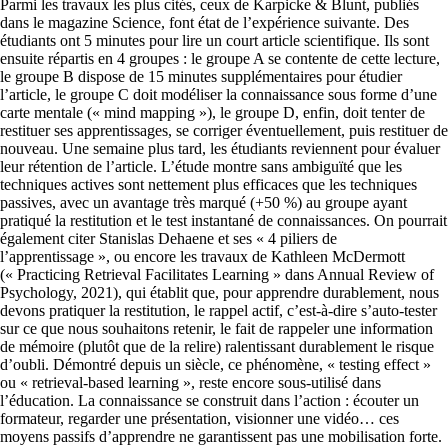
Parmi les travaux les plus cités, ceux de Karpicke & Blunt, publiés
dans le magazine Science, font état de l’expérience suivante. Des
étudiants ont 5 minutes pour lire un court article scientifique. Ils sont
ensuite répartis en 4 groupes : le groupe A se contente de cette lecture,
le groupe B dispose de 15 minutes supplémentaires pour étudier
l’article, le groupe C doit modéliser la connaissance sous forme d’une
carte mentale (« mind mapping »), le groupe D, enfin, doit tenter de
restituer ses apprentissages, se corriger éventuellement, puis restituer de
nouveau. Une semaine plus tard, les étudiants reviennent pour évaluer
leur rétention de l’article. L’étude montre sans ambiguïté que les
techniques actives sont nettement plus efficaces que les techniques
passives, avec un avantage très marqué (+50 %) au groupe ayant
pratiqué la restitution et le test instantané de connaissances. On pourrait
également citer Stanislas Dehaene et ses « 4 piliers de
l’apprentissage », ou encore les travaux de Kathleen McDermott
(« Practicing Retrieval Facilitates Learning » dans Annual Review of
Psychology, 2021), qui établit que, pour apprendre durablement, nous
devons pratiquer la restitution, le rappel actif, c’est-à-dire s’auto-tester
sur ce que nous souhaitons retenir, le fait de rappeler une information
de mémoire (plutôt que de la relire) ralentissant durablement le risque
d’oubli. Démontré depuis un siècle, ce phénomène, « testing effect »
ou « retrieval-based learning », reste encore sous-utilisé dans
l’éducation. La connaissance se construit dans l’action : écouter un
formateur, regarder une présentation, visionner une vidéo… ces
moyens passifs d’apprendre ne garantissent pas une mobilisation forte.