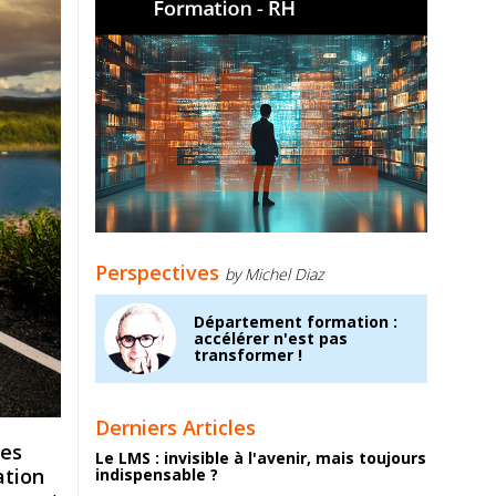
Perspectives
by Michel Diaz
Département formation :
accélérer n'est pas
transformer !
Derniers Articles
les
Le LMS : invisible à l'avenir, mais toujours
ation
indispensable ?