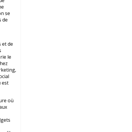
de
ne
on se
s de
 et de
s
rie le
chez
rketing,
cial
 est
eure où
 aux
dgets