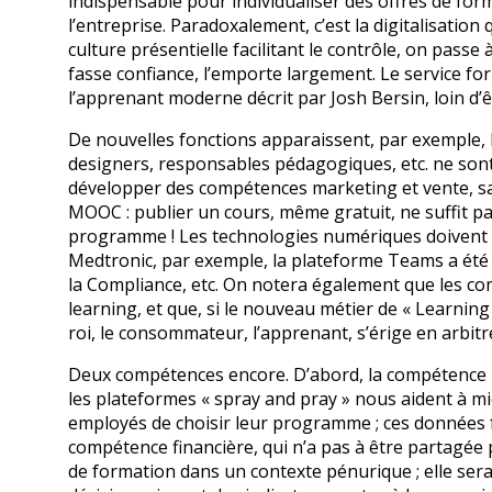
indispensable pour individualiser des offres de fo
l’entreprise. Paradoxalement, c’est la digitalisatio
culture présentielle facilitant le contrôle, on passe 
fasse confiance, l’emporte largement. Le service for
l’apprenant moderne décrit par Josh Bersin, loin d’
De nouvelles fonctions apparaissent, par exemple, l
designers, responsables pédagogiques, etc. ne son
développer des compétences marketing et vente, s
MOOC : publier un cours, même gratuit, ne suffit p
programme ! Les technologies numériques doivent êtr
Medtronic, par exemple, la plateforme Teams a été 
la Compliance, etc. On notera également que les c
learning, et que, si le nouveau métier de « Learni
roi, le consommateur, l’apprenant, s’érige en arbitr
Deux compétences encore. D’abord, la compétence « 
les plateformes « spray and pray » nous aident à m
employés de choisir leur programme ; ces données fac
compétence financière, qui n’a pas à être partagée
de formation dans un contexte pénurique ; elle sera