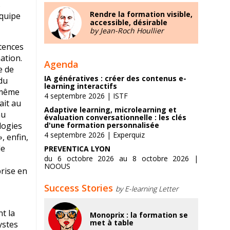
s
Rendre la formation visible,
équipe
accessible, désirable
by Jean-Roch Houllier
étences
ation.
Agenda
e de
IA génératives : créer des contenus e-
du
learning interactifs
e même
4 septembre 2026 | ISTF
ait au
Adaptive learning, microlearning et
au
évaluation conversationnelle : les clés
logies
d'une formation personnalisée
4 septembre 2026 | Experquiz
, enfin,
de
PREVENTICA LYON
du 6 octobre 2026 au 8 octobre 2026 |
NOOUS
prise en
Success Stories
by E-learning Letter
t la
Monoprix : la formation se
met à table
ystes