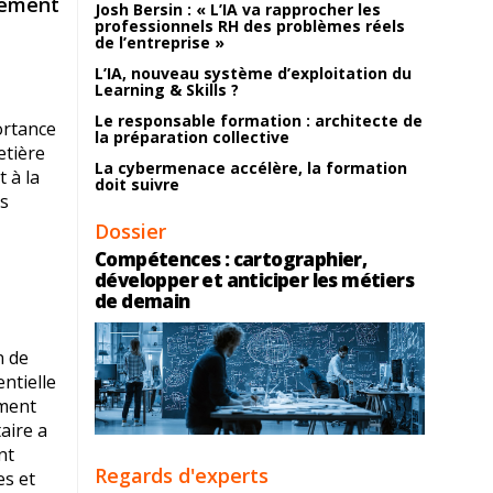
ppement
Josh Bersin : « L’IA va rapprocher les
professionnels RH des problèmes réels
de l’entreprise »
L’IA, nouveau système d’exploitation du
Learning & Skills ?
Le responsable formation : architecte de
ortance
la préparation collective
etière
La cybermenace accélère, la formation
 à la
doit suivre
rs
Dossier
Compétences : cartographier,
développer et anticiper les métiers
de demain
n de
ntielle
ement
aire a
nt
Regards d'experts
es et