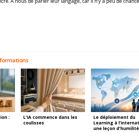
cre. À nous de parler leur langage, car il n’y a peu de chance 
sformations
on :
L'IA commence dans les
Le déploiement du
coulisses
Learning à l’internat
une leçon d'humilité