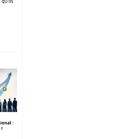
qu’ils
ional :
 !