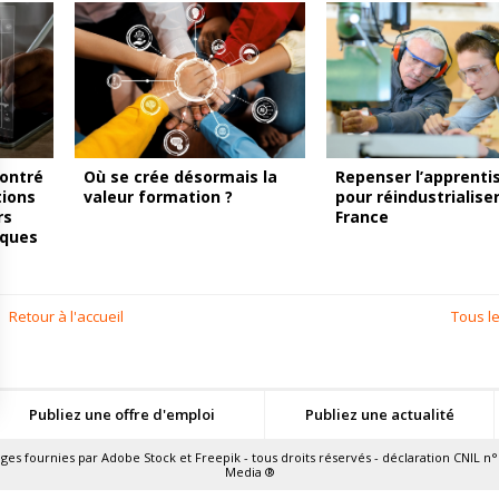
montré
Où se crée désormais la
Repenser l’apprenti
tions
valeur formation ?
pour réindustrialiser
rs
France
ques
Retour à l'accueil
Tous le
Publiez une offre d'emploi
Publiez une actualité
ns
ages fournies par
Adobe Stock
et
Freepik
- tous droits réservés - déclaration CNIL n°
Media
®
de confidentialité, en garantissant la conformité avec les réglementat