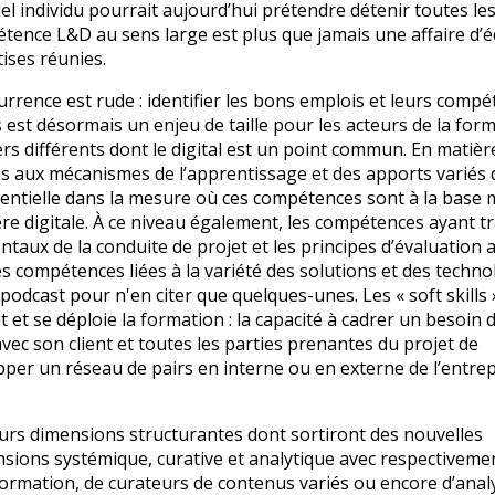
el individu pourrait aujourd’hui prétendre détenir toutes le
ence L&D au sens large est plus que jamais une affaire d’
tises réunies.
urrence est rude : identifier les bons emplois et leurs comp
rs est désormais un enjeu de taille pour les acteurs de la form
 différents dont le digital est un point commun. En matièr
ées aux mécanismes de l’apprentissage et des apports variés 
essentielle dans la mesure où ces compétences sont à la bas
’ère digitale. À ce niveau également, les compétences ayant tr
taux de la conduite de projet et les principes d’évaluation 
 les compétences liées à la variété des solutions et des techno
le podcast pour n'en citer que quelques-unes. Les « soft skills »
it et se déploie la formation : la capacité à cadrer un besoin 
vec son client et toutes les parties prenantes du projet de
opper un réseau de pairs en interne ou en externe de l’entre
urs dimensions structurantes dont sortiront des nouvelles
sions systémique, curative et analytique avec respectivemen
ormation, de curateurs de contenus variés ou encore d’anal