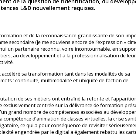
ment de la question de l’identification, du dévelo
étences L&D nouvellement requises.
 formation et de la reconnaissance grandissante de son imp
me secondaire (je me souviens encore de l’expression « cim
’hui un partenaire reconnu, voire incontournable, en support
tiers, au développement et à la professionnalisation de leu
tivité.
nt accéléré sa transformation tant dans les modalités de sa
ots : continuité, multimodalité et ubiquité de l’action de
ation de ses métiers ont entraîné la refonte et l’apparitio
exclusivement centrée sur la délivrance de formation prése
ais d’un grand nombre de compétences associées au développ
a compétence d'animation de classes virtuelles, la crise sanit
ligatoire, ce qui a pour conséquence de revisiter sérieuseme
plexité engendrée par le digital a également rebattu les cart