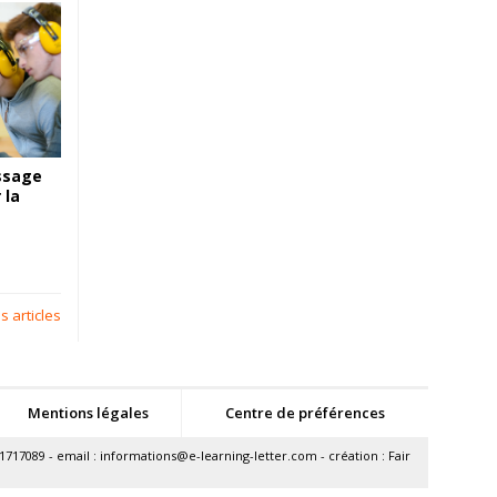
ssage
 la
s articles
Mentions légales
Centre de préférences
1717089 - email :
informations@e-learning-letter.com
- création :
Fair
ions. Personnalisez vos préférences pour contrôler la manière dont vos