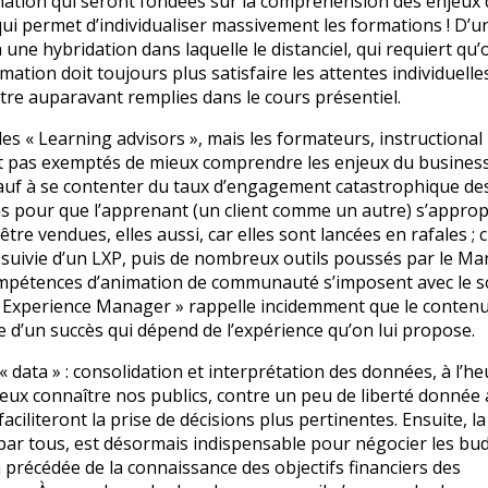
rmation qui seront fondées sur la compréhension des enjeux 
n qui permet d’individualiser massivement les formations ! D’u
à une hybridation dans laquelle le distanciel, qui requiert qu’
mation doit toujours plus satisfaire les attentes individuelle
être auparavant remplies dans le cours présentiel.
es « Learning advisors », mais les formateurs, instructional
t pas exemptés de mieux comprendre les enjeux du business
auf à se contenter du taux d’engagement catastrophique de
as pour que l’apprenant (un client comme un autre) s’approp
e vendues, elles aussi, car elles sont lancées en rafales ; 
suivie d’un LXP, puis de nombreux outils poussés par le Ma
ompétences d’animation de communauté s’imposent avec le so
ng Experience Manager » rappelle incidemment que le contenu
e d’un succès qui dépend de l’expérience qu’on lui propose.
data » : consolidation et interprétation des données, à l’h
ieux connaître nos publics, contre un peu de liberté donnée
iliteront la prise de décisions plus pertinentes. Ensuite, la
 par tous, est désormais indispensable pour négocier les bu
 précédée de la connaissance des objectifs financiers des