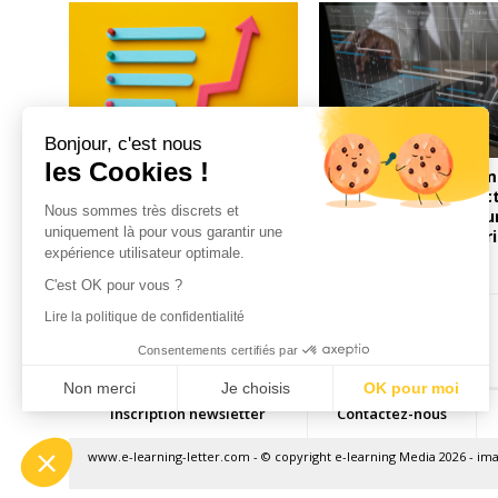
Bonjour, c'est nous
les Cookies !
Learning Sovereignty
La cybersécurité a 
Index : l'indicateur qui
le chemin… les Direc
Nous sommes très discrets et
manquait (jusque-là) aux
Formation face à leu
uniquement là pour vous garantir une
directions formation
dépendances numéri
expérience utilisateur optimale.
C'est OK pour vous ?
Page précécente
Lire la politique de confidentialité
Consentements certifiés par
Non merci
Je choisis
OK pour moi
Inscription newsletter
Contactez-nous
Axeptio consent
Plateforme de Gestion du Consentement : Personnalisez vos Optio
www.e-learning-letter.com
- © copyright e-learning Media 2026 - im
Notre plateforme vous permet d'adapter et de gérer vos paramètres 