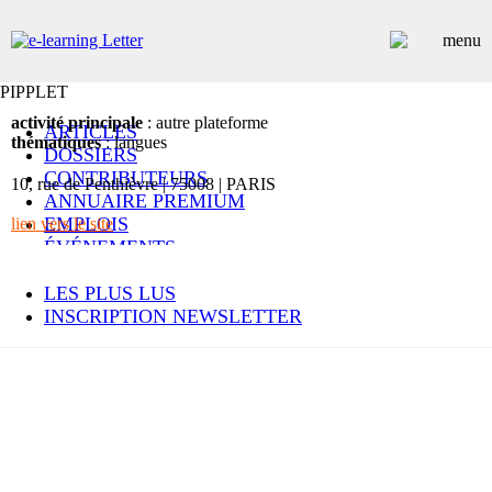
PIPPLET
activité principale
: autre plateforme
ARTICLES
thématiques
: langues
DOSSIERS
CONTRIBUTEURS
10, rue de Penthièvre | 75008 | PARIS
ANNUAIRE PREMIUM
EMPLOIS
lien vers le site
ÉVÉNEMENTS
COMMUNIQUÉS
LES PLUS LUS
INSCRIPTION NEWSLETTER