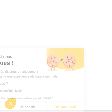
r, c'est nous
Cookies !
mes très discrets et uniquement
ous garantir une expérience utilisateur optimale.
 pour vous ?
litique de confidentialité
Consentements certifiés par
merci
Je choisis
OK pour moi