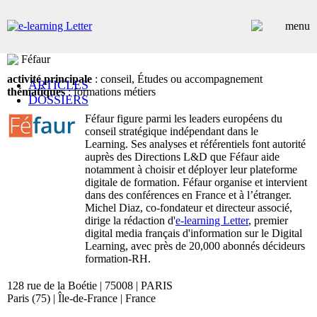
Féfaur
activité principale
: conseil, Études ou accompagnement
ARTICLES
thématiques
: formations métiers
DOSSIERS
CONTRIBUTEURS
Féfaur figure parmi les leaders européens du
ANNUAIRE PREMIUM
conseil stratégique indépendant dans le
EMPLOIS
Learning. Ses analyses et référentiels font autorité
auprès des Directions L&D que Féfaur aide
ÉVÉNEMENTS
notamment à choisir et déployer leur plateforme
COMMUNIQUÉS
digitale de formation. Féfaur organise et intervient
LES PLUS LUS
dans des conférences en France et à l’étranger.
INSCRIPTION NEWSLETTER
Michel Diaz, co-fondateur et directeur associé,
dirige la rédaction d'
e-learning Letter
, premier
digital media français d'information sur le Digital
Learning, avec près de 20,000 abonnés décideurs
formation-RH.
128 rue de la Boétie | 75008 | PARIS
Paris (75) | Île-de-France | France