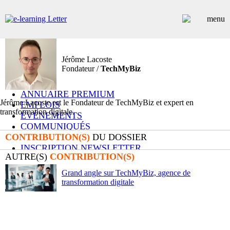
Jérôme Lacoste
ARTICLES
Fondateur /
TechMyBiz
DOSSIERS
CONTRIBUTEURS
ANNUAIRE PREMIUM
Jérôme Lacoste est le Fondateur de TechMyBiz et expert en
EMPLOIS
transformation digitale.
ÉVÉNEMENTS
COMMUNIQUÉS
CONTRIBUTION(S)
LES PLUS LUS
DU DOSSIER
INSCRIPTION NEWSLETTER
AUTRE(S)
CONTRIBUTION(S)
Grand angle sur TechMyBiz, agence de
transformation digitale