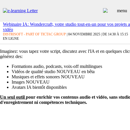
Webinaire IA: Wondercraft, votre studio tout-en-un pour vos projets a
vidéo
ARTICLES
DISTRISOFT - PART OF TICTAC GROUP
| 04 NOVEMBRE 2025 | DE 14:30 À 15:15
EN LIGNE
DOSSIERS
CONTRIBUTEURS
Imaginez: vous tapez votre script, discutez avec l'IA et en quelques cli
ANNUAIRE PREMIUM
générez des:
EMPLOIS
ÉVÉNEMENTS
Formations audio, podcasts, voix-off multilingues
COMMUNIQUÉS
Vidéos de qualité studio NOUVEAU en bêta
Musiques et effets sonores NOUVEAU
LES PLUS LUS
Images NOUVEAU
INSCRIPTION NEWSLETTER
Avatars IA bientôt disponibles
Un seul outil
pour enrichir vos contenus audio et vidéo, sans studi
d'enregistrement ni compétences techniques.