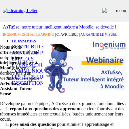
AsTuSse, notre tuteur intelligent intégré à Moodle, se dévoile !
ARTICLES
INGENIUM DIGITAL LEARNING
| 01 AVRIL 2025 |
AGRANDIR LE VISUEL
DOSSIERS
CONTRIBUTEURS
Nous avons
officiellement dévoilé
ANNUAIRE PREMIUM
notre
tuteur
EMPLOIS
intelligent intégré à
ÉVÉNEMENTS
Moodle
la semaine
COMMUNIQUÉS
dernière lors d'un
LES PLUS LUS
webinaire. Il s'appelle
INSCRIPTION NEWSLETTER
AsTuSse
, pour
Assistant Tuteur
Sensé
.
Développé par nos équipes, AsTuSse a deux grandes fonctionnalités :
- Il
répond aux questions des apprenants
en leur fournissant des
réponses immédiates et contextualisées, basées uniquement sur leurs
cours.
- Il
pose aussi des questions
pour stimuler l’apprentissage et