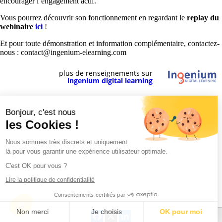
encourager l’engagement actif.
Vous pourrez découvrir son fonctionnement en regardant le
replay du
webinaire
ici
!
Et pour toute démonstration et information complémentaire, contactez-
nous : contact@ingenium-elearning.com
plus de renseignements sur
ingenium digital learning
Bonjour, c'est nous
les Cookies !
Nous sommes très discrets et uniquement
là pour vous garantir une expérience utilisateur optimale.
C'est OK pour vous ?
Lire la politique de confidentialité
Consentements certifiés par
Non merci
Je choisis
OK pour moi
Facebook
X
LinkedIn