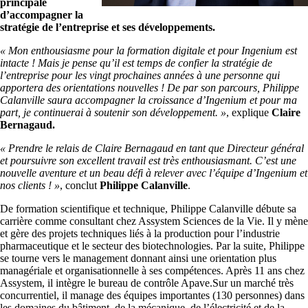
principale
d’accompagner la
stratégie de l’entreprise et ses développements.
« Mon enthousiasme pour la formation digitale et pour Ingenium est
intacte ! Mais je pense qu’il est temps de confier la stratégie de
l’entreprise pour les vingt prochaines années à une personne qui
apportera des orientations nouvelles ! De par son parcours, Philippe
Calanville saura accompagner la croissance d’Ingenium et pour ma
part, je continuerai à soutenir son développement. »
, explique
Claire
Bernagaud.
« Prendre le relais de Claire Bernagaud en tant que Directeur général
et poursuivre son excellent travail est très enthousiasmant. C’est une
nouvelle aventure et un beau défi à relever avec l’équipe d’Ingenium et
nos clients ! »
, conclut
Philippe Calanville
.
De formation scientifique et technique, Philippe Calanville débute sa
carrière comme consultant chez Assystem Sciences de la Vie. Il y mène
et gère des projets techniques liés à la production pour l’industrie
pharmaceutique et le secteur des biotechnologies. Par la suite, Philippe
se tourne vers le management donnant ainsi une orientation plus
managériale et organisationnelle à ses compétences. Après 11 ans chez
Assystem, il intègre le bureau de contrôle Apave.Sur un marché très
concurrentiel, il manage des équipes importantes (130 personnes) dans
les domaines du bâtiment, de la mécanique, de l’électricité et de la