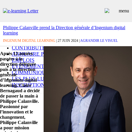
Philippe Calanville prend la Direction générale d’Ingenium digital
learning
ARTICLES
INGENIUM DIGITAL LEARNING
DOSSIERS
| 27 JUIN 2024 |
AGRANDIR LE VISUEL
CONTRIBUTEURS
Après 12 années
ANNUAIRE PREMIUM
passées à la
EMPLOIS
direction déléguée
ÉVÉNEMENTS
puis à la direction
COMMUNIQUÉS
générale
LES PLUS LUS
d’Ingenium digital
INSCRIPTION NEWSLETTER
learning, Claire
Bernagaud a décidé
de passer la main à
Philippe Calanville.
Passionné par
l’innovation et le
changement,
Philippe Calanville
a pour mission