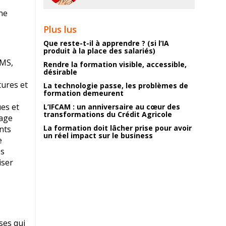
ine
Plus lus
Que reste-t-il à apprendre ? (si l’IA
produit à la place des salariés)
LMS,
Rendre la formation visible, accessible,
désirable
ures et
La technologie passe, les problèmes de
formation demeurent
ues et
L’IFCAM : un anniversaire au cœur des
transformations du Crédit Agricole
tage
La formation doit lâcher prise pour avoir
nts
un réel impact sur le business
e
es
iser
ses qui