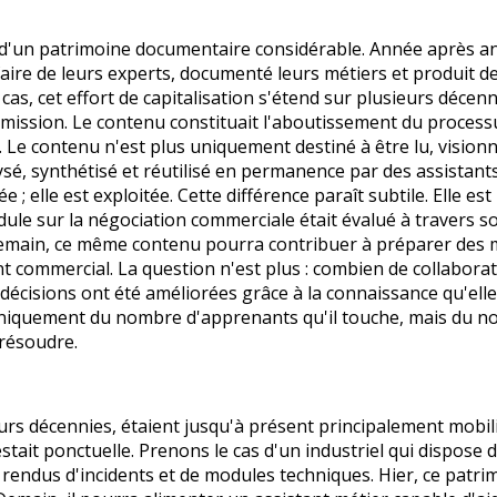
d'un patrimoine documentaire considérable. Année après a
-faire de leurs experts, documenté leurs métiers et produit d
as, cet effort de capitalisation s'étend sur plusieurs décenn
 mission. Le contenu constituait l'aboutissement du process
 Le contenu n'est plus uniquement destiné à être lu, vision
lysé, synthétisé et réutilisé en permanence par des assistant
 elle est exploitée. Cette différence paraît subtile. Elle est
le sur la négociation commerciale était évalué à travers s
 Demain, ce même contenu pourra contribuer à préparer des m
nt commercial. La question n'est plus : combien de collabora
e décisions ont été améliorées grâce à la connaissance qu'elle
 uniquement du nombre d'apprenants qu'il touche, mais du 
 résoudre.
rs décennies, étaient jusqu'à présent principalement mobil
stait ponctuelle. Prenons le cas d'un industriel qui dispose 
endus d'incidents et de modules techniques. Hier, ce patri