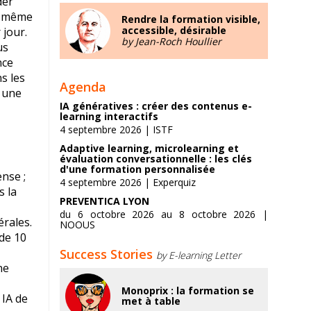
der
Le même
Rendre la formation visible,
accessible, désirable
 jour.
by Jean-Roch Houllier
us
nce
s les
Agenda
e une
IA génératives : créer des contenus e-
learning interactifs
4 septembre 2026 | ISTF
Adaptive learning, microlearning et
évaluation conversationnelle : les clés
d'une formation personnalisée
nse ;
4 septembre 2026 | Experquiz
s la
PREVENTICA LYON
du 6 octobre 2026 au 8 octobre 2026 |
érales.
NOOUS
 de 10
Success Stories
by E-learning Letter
ne
Monoprix : la formation se
 IA de
met à table