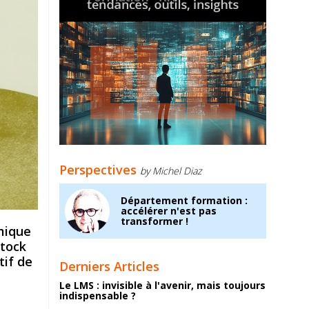
Perspectives
by Michel Diaz
Département formation :
accélérer n'est pas
transformer !
omique
stock
tif de
Derniers Articles
Le LMS : invisible à l'avenir, mais toujours
indispensable ?