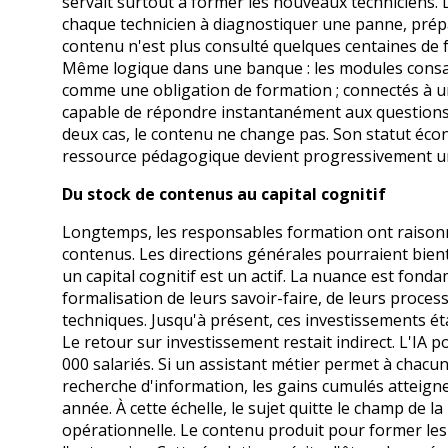
servait surtout à former les nouveaux techniciens. 
chaque technicien à diagnostiquer une panne, prép
contenu n'est plus consulté quelques centaines de foi
Même logique dans une banque : les modules consa
comme une obligation de formation ; connectés à un
capable de répondre instantanément aux questions d
deux cas, le contenu ne change pas. Son statut éco
ressource pédagogique devient progressivement un
Du stock de contenus au capital cognitif
Longtemps, les responsables formation ont raisonn
contenus. Les directions générales pourraient bien
un capital cognitif est un actif. La nuance est fonda
formalisation de leurs savoir-faire, de leurs proce
techniques. Jusqu'à présent, ces investissements éta
Le retour sur investissement restait indirect. L'IA 
000 salariés. Si un assistant métier permet à cha
recherche d'information, les gains cumulés atteigne
année. À cette échelle, le sujet quitte le champ de 
opérationnelle. Le contenu produit pour former les 