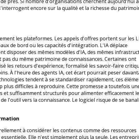
e de près. Si nombre d'organisations cherchent aujourd'hui à
s'interrogent encore sur la qualité et la richesse du patrimo
ement les plateformes. Les appels d'offres portent sur les 
leaux de bord ou les capacités d'intégration. L'IA déplace
nt disposer des mêmes modèles d'IA, des mêmes infrastruct
nt pas du même patrimoine de connaissances. Certaines ont
é les retours d'expérience, formalisé les savoir-faire critiq
ns. À l'heure des agents IA, cet écart pourrait peser davan
technologies tendent à se standardiser rapidement, ces éléme
 plus difficiles à reproduire. Cette promesse a toutefois un
sés et suffisamment structurés pour alimenter efficacement l
de l'outil vers la connaissance. Le logiciel risque de se banal
ormation
urellement à considérer les contenus comme des ressources
ssentielle. Elle n'est simplement plus la seule. Les entrepri