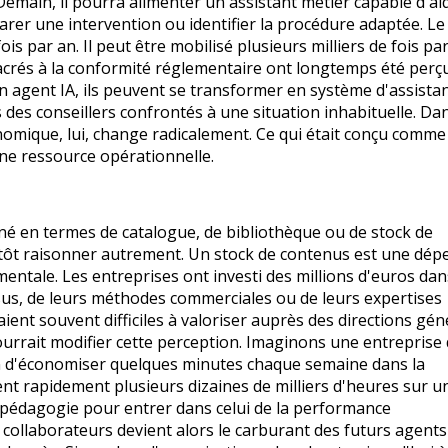
Demain, il pourra alimenter un assistant métier capable d'ai
arer une intervention ou identifier la procédure adaptée. 
s par an. Il peut être mobilisé plusieurs milliers de fois par
crés à la conformité réglementaire ont longtemps été perç
 agent IA, ils peuvent se transformer en système d'assista
es conseillers confrontés à une situation inhabituelle. Dan
nomique, lui, change radicalement. Ce qui était conçu comm
e ressource opérationnelle.
é en termes de catalogue, de bibliothèque ou de stock de
tôt raisonner autrement. Un stock de contenus est une dépe
mentale. Les entreprises ont investi des millions d'euros dan
ssus, de leurs méthodes commerciales ou de leurs expertises
ient souvent difficiles à valoriser auprès des directions gén
pourrait modifier cette perception. Imaginons une entreprise
cun d'économiser quelques minutes chaque semaine dans la
nt rapidement plusieurs dizaines de milliers d'heures sur u
la pédagogie pour entrer dans celui de la performance
collaborateurs devient alors le carburant des futurs agents