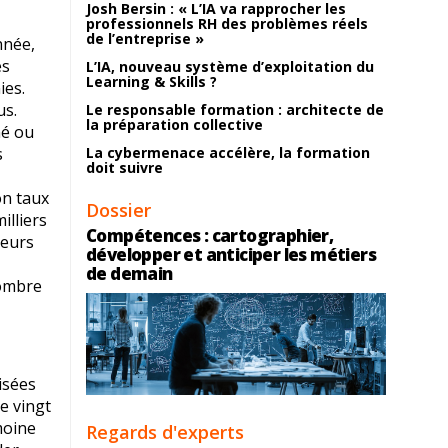
Josh Bersin : « L’IA va rapprocher les
professionnels RH des problèmes réels
de l’entreprise »
nnée,
es
L’IA, nouveau système d’exploitation du
Learning & Skills ?
ies.
us.
Le responsable formation : architecte de
la préparation collective
né ou
s
La cybermenace accélère, la formation
doit suivre
on taux
Dossier
illiers
Compétences : cartographier,
teurs
développer et anticiper les métiers
de demain
nombre
isées
de vingt
moine
Regards d'experts