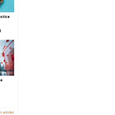
ustice
)
de
s articles