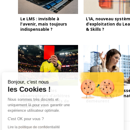
Le LMS : invisible à
L’IA, nouveau systè
l'avenir, mais toujours
d’exploitation du Le
indispensable ?
& Skills ?
Bonjour, c'est nous
les Cookies !
FFF : entraîner les
La technologie passe
observateurs d’arbitres
problèmes de forma
Nous sommes très discrets et
comme des sportifs de
demeurent
uniquement là pour vous garantir une
haut niveau
expérience utilisateur optimale.
C'est OK pour vous ?
Page précécente
Lire la politique de confidentialité