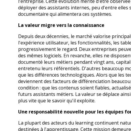
l'entreprise. Cette évolution mérite d'être observé
déployer des assistants internes, peu d'entre elles 
documentaire qui alimentera ces systèmes.
La valeur migre vers la connaissance
Depuis deux décennies, le marché valorise principal
l'expérience utilisateur, les fonctionnalités, les tab
progressivement le regard. Deux entreprises peuve
des mêmes logiciels. En revanche, elles ne dispose
documenté leurs métiers pendant vingt ans, capitalis
entretenu leurs référentiels. D'autres beaucoup moi
que les différences technologiques. Alors que les 
deviennent des facteurs de différenciation beaucoup
condition : que les contenus soient fiables, actuali
futurs assistants métiers. La valeur se déplace ainsi 
plus vite que le savoir qu'il exploite.
Une responsabilité nouvelle pour les équipes f
La plupart des acteurs du learning continuent nat
destinées à l'apprentissage. Cette mission demeure e