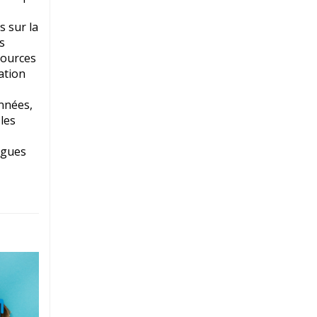
 sur la
s
sources
ation
années,
les
logues