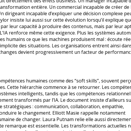
duit directement des effets business. Un manager incapable 
transformation entière. Un commercial incapable de créer de 
Un dirigeant incapable d’expliquer une décision complexe pe
r insiste lui aussi sur cette évolution lorsqu’il explique qu
par leur capacité à produire des contenus, mais par leur apt
L’IA renforce même cette exigence. Plus les systèmes autom
des humains ce que les machines produisent mal : écoute réel
mplicite des situations. Les organisations entrent ainsi dan
s échanges devient progressivement un facteur de performanc
compétences humaines comme des “soft skills”, souvent perç
s. Cette hiérarchie commence à se retourner. Les compéte
ystèmes intelligents, tandis que les compétences relationnel
ment transformés par l’IA. Le document insiste d’ailleurs s
stratégiques : communication, collaboration, empathie,
 conduire le changement. Elliott Masie rappelle notamment
humaine de changer. Laura Putnam relie elle aussi directeme
tte remarque est essentielle. Les transformations actuelles 