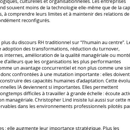
giques, culturelles et organisationnelles. Les entreprises
end souvent moins de la technologie elle-même que de la cap
 à comprendre leurs limites et à maintenir des relations de
ondément reconfigurés.
us du discours RH traditionnel sur “l’humain au centre”. L
e adoption des transformations, réduction du turnover,
ions internes, amélioration de la qualité managériale ou mont
 d’ailleurs que les organisations les plus performantes
omme un avantage concurrentiel et non plus comme une si
t donc confrontées à une mutation importante : elles doiven
 construire des capacités humaines d’adaptation. Cette évol
nnelles IA deviennent si importantes. Elles permettent
temps difficiles à travailler à grande échelle : écoute acti
 managériale. Christopher Lind insiste lui aussi sur cette
vables dans les environnements professionnels pilotés par
 ; elle augmente leur importance stratégique. Plus les