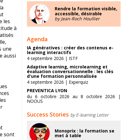
de
la
Rendre la formation visible,
accessible, désirable
ut
by Jean-Roch Houllier
e les
itude à
atisés
Agenda
le,
IA génératives : créer des contenus e-
s une
learning interactifs
e aussi
4 septembre 2026 | ISTF
Adaptive learning, microlearning et
évaluation conversationnelle : les clés
d'une formation personnalisée
4 septembre 2026 | Experquiz
ues
PREVENTICA LYON
nces
du 6 octobre 2026 au 8 octobre 2026 |
les
NOOUS
ur
Success Stories
by E-learning Letter
nt
Monoprix : la formation se
ne sont
met à table