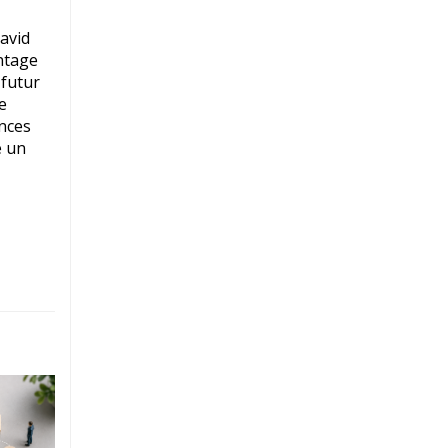
avid
ntage
 futur
e
ences
é un