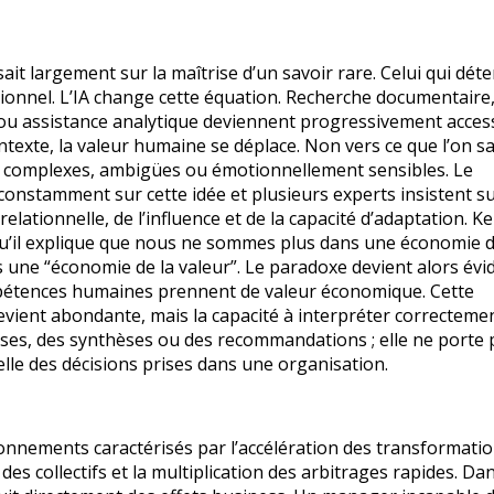
t largement sur la maîtrise d’un savoir rare. Celui qui déte
tionnel. L’IA change cette équation. Recherche documentaire
ou assistance analytique deviennent progressivement access
texte, la valeur humaine se déplace. Non vers ce que l’on sa
ons complexes, ambigües ou émotionnellement sensibles. Le
nstamment sur cette idée et plusieurs experts insistent su
lationnelle, de l’influence et de la capacité d’adaptation. Ke
u’il explique que nous ne sommes plus dans une économie d
ne “économie de la valeur”. Le paradoxe devient alors évid
ompétences humaines prennent de valeur économique. Cette
 devient abondante, mais la capacité à interpréter correcteme
yses, des synthèses ou des recommandations ; elle ne porte 
elle des décisions prises dans une organisation.
nnements caractérisés par l’accélération des transformatio
 des collectifs et la multiplication des arbitrages rapides. Da