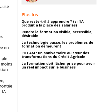
acité
Plus lus
Que reste-t-il à apprendre ? (si l’IA
produit à la place des salariés)
Rendre la formation visible, accessible,
désirable
es
La technologie passe, les problèmes de
formation demeurent
ée en
L’IFCAM : un anniversaire au cœur des
transformations du Crédit Agricole
mple
La formation doit lâcher prise pour avoir
t moins
un réel impact sur le business
ution
ve,
 montée
 IA.