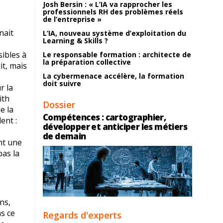
Josh Bersin : « L’IA va rapprocher les
professionnels RH des problèmes réels
de l’entreprise »
nait
L’IA, nouveau système d’exploitation du
Learning & Skills ?
,
ibles à
Le responsable formation : architecte de
la préparation collective
it, mais
La cybermenace accélère, la formation
doit suivre
r la
ith
Dossier
e la
Compétences : cartographier,
ent :
développer et anticiper les métiers
de demain
nt une
pas la
ns,
ns ce
Regards d'experts