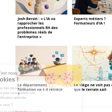
Josh Bersin : « L’IA va
Experts métiers ?
rapprocher les
Formateurs d'IA !
professionnels RH des
problèmes réels de
l’entreprise »
Bonjour, c'est nous
les Cookies !
Le département
Le siège ne voit pas 
Nous sommes très discrets et
formation va-t-il rétrécir
que le terrain sait
uniquement là pour vous garantir une
?
expérience utilisateur optimale.
C'est OK pour vous ?
Page précécente