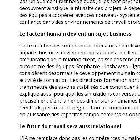
pas uniquement technologiques ; elles sont psycholo
découvrent ainsi que la réussite des projets IA dép
des équipes à coopérer avec ces nouveaux systèmes,
confiance dans des environnements de travail prof
Le facteur humain devient un sujet business
Cette montée des compétences humaines ne relève pl
impacts business deviennent mesurables : meilleur
amélioration de la relation client, baisse des tens
autonomie des équipes. Stephanie Hinshaw souligne
considèrent désormais le développement humain c
activité de formation. Les directions formation son
transmettre des savoirs stabilisés que contribuer à
explique aussi pourquoi les simulations conversatio
précisément d’entraîner des dimensions humaines long
feedback, persuasion, négociation ou communication
en puissance des capacités comportementales obser
Le futur du travail sera aussi relationnel
L’IA ne remplace donc pas les compétences humaines