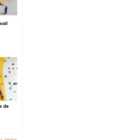
vail
e de
s articles