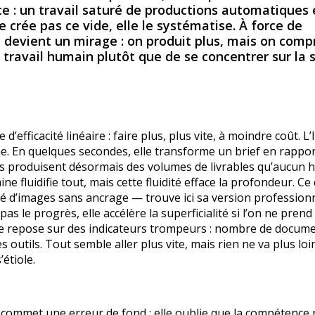
 : un travail saturé de productions automatiques 
ne crée pas ce vide, elle le systématise. À force de
e devient un mirage : on produit plus, mais on com
 travail humain plutôt que de se concentrer sur la 
efficacité linéaire : faire plus, plus vite, à moindre coût. L’
e. En quelques secondes, elle transforme un brief en rappor
pes produisent désormais des volumes de livrables qu’aucun
ine fluidifie tout, mais cette fluidité efface la profondeur. Ce
té d’images sans ancrage — trouve ici sa version professionn
s le progrès, elle accélère la superficialité si l’on ne prend
ance repose sur des indicateurs trompeurs : nombre de docum
 outils. Tout semble aller plus vite, mais rien ne va plus loi
étiole.
" commet une erreur de fond : elle oublie que la compétence 