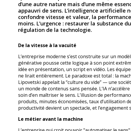
d’une autre nature mais d’une même essence
appauvri de sens. L’intelligence artificielle 
confondre vitesse et valeur, la performanc
moins. L'urgence : restaurer la substance du
régulation de la technologie.
De la vitesse à la vacuité
L’entreprise moderne s’est construite sur un modèle d’
générative pousse cette logique à son point extrêm
idée en présentation, un script en vidéo. Les équi
ne lirait entièrement. Le paradoxe est total : la mach
Lipovetski appelait la “culture du vide” — une socié
un monde de contenus sans pensée. L’IA n’accélère pa
soin d’en maîtriser le sens. L’illusion de perform
produits, minutes économisées, taux d’utilisation des
productivité devient un spectacle, et l’engagement s’
Le métier avant la machine
L’entreprise qui croit pouvoir "automatiser le sens