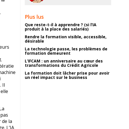
.
Plus lus
Que reste-t-il à apprendre ? (si l’IA
produit à la place des salariés)
Rendre la formation visible, accessible,
désirable
teurs
La technologie passe, les problèmes de
formation demeurent
.
L’IFCAM : un anniversaire au cœur des
transformations du Crédit Agricole
tératie
 machine
La formation doit lâcher prise pour avoir
un réel impact sur le business
i
 Il
elle
 La
 pas
 de la
e. L’IA