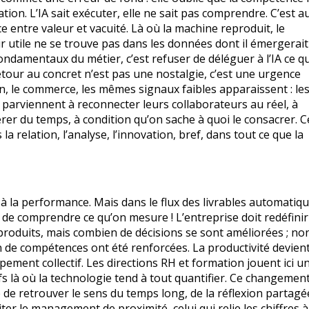
tion. L’IA sait exécuter, elle ne sait pas comprendre. C’est a
e entre valeur et vacuité. Là où la machine reproduit, le
oir utile ne se trouve pas dans les données dont il émergerait
ndamentaux du métier, c’est refuser de déléguer à l’IA ce qu
etour au concret n’est pas une nostalgie, c’est une urgence
on, le commerce, les mêmes signaux faibles apparaissent : le
 parviennent à reconnecter leurs collaborateurs au réel, à
érer du temps, à condition qu’on sache à quoi le consacrer. C
la relation, l’analyse, l’innovation, bref, dans tout ce que la
à la performance. Mais dans le flux des livrables automatiqu
s de comprendre ce qu’on mesure ! L’entreprise doit redéfinir
produits, mais combien de décisions se sont améliorées ; no
de compétences ont été renforcées. La productivité devien
pement collectif. Les directions RH et formation jouent ici un
tifs là où la technologie tend à tout quantifier. Ce changemen
ge de retrouver le sens du temps long, de la réflexion partagé
ter le management de proximité, celui qui relie les chiffres à