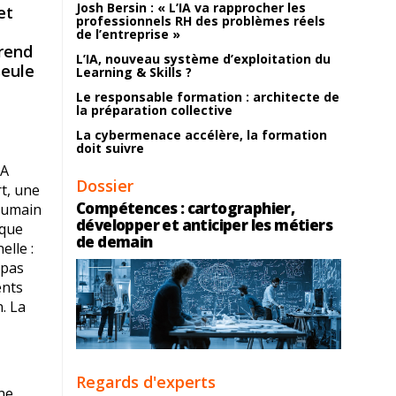
Josh Bersin : « L’IA va rapprocher les
et
professionnels RH des problèmes réels
de l’entreprise »
prend
L’IA, nouveau système d’exploitation du
seule
Learning & Skills ?
Le responsable formation : architecte de
la préparation collective
La cybermenace accélère, la formation
doit suivre
IA
Dossier
t, une
Compétences : cartographier,
 humain
développer et anticiper les métiers
 que
de demain
elle :
 pas
ents
n. La
Regards d'experts
ne