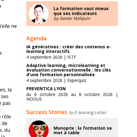
u
La formation vaut mieux
que ses indicateurs
by Xavier Voilquin
’elle ne
Agenda
s
IA génératives : créer des contenus e-
learning interactifs
e
4 septembre 2026 | ISTF
Adaptive learning, microlearning et
évaluation conversationnelle : les clés
d'une formation personnalisée
4 septembre 2026 | Experquiz
PREVENTICA LYON
es, la
du 6 octobre 2026 au 8 octobre 2026 |
 ses
NOOUS
n pas
t
Success Stories
by E-learning Letter
 rôle
t de
Monoprix : la formation se
e, du
met à table
 la