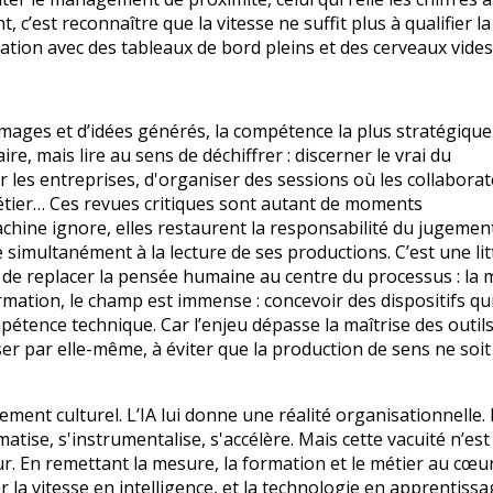
 c’est reconnaître que la vitesse ne suffit plus à qualifier la
ation avec des tableaux de bord pleins et des cerveaux vides
mages et d’idées générés, la compétence la plus stratégique
ire, mais lire au sens de déchiffrer : discerner le vrai du
pour les entreprises, d'organiser des sessions où les collabora
métier… Ces revues critiques sont autant de moments
machine ignore, elles restaurent la responsabilité du jugement
e simultanément à la lecture de ses productions. C’est une lit
se de replacer la pensée humaine au centre du processus : la
ormation, le champ est immense : concevoir des dispositifs qu
tence technique. Car l’enjeu dépasse la maîtrise des outils.
ser par elle-même, à éviter que la production de sens ne soit 
sement culturel. L’IA lui donne une réalité organisationnelle.
atise, s'instrumentalise, s'accélère. Mais cette vacuité n’est
eur. En remettant la mesure, la formation et le métier au cœur
a vitesse en intelligence, et la technologie en apprentissag