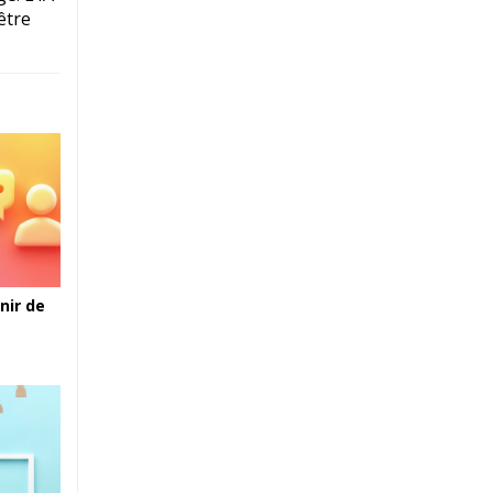
être
nir de