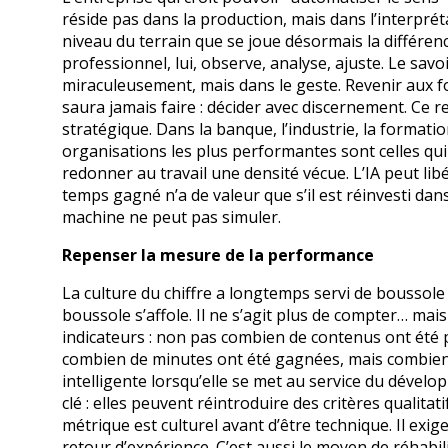
réside pas dans la production, mais dans l’interpréta
niveau du terrain que se joue désormais la différenc
professionnel, lui, observe, analyse, ajuste. Le sav
miraculeusement, mais dans le geste. Revenir aux fo
saura jamais faire : décider avec discernement. Ce r
stratégique. Dans la banque, l’industrie, la formati
organisations les plus performantes sont celles qui
redonner au travail une densité vécue. L’IA peut lib
temps gagné n’a de valeur que s’il est réinvesti dans 
machine ne peut pas simuler.
Repenser la mesure de la performance
La culture du chiffre a longtemps servi de boussole 
boussole s’affole. Il ne s’agit plus de compter… mai
indicateurs : non pas combien de contenus ont été 
combien de minutes ont été gagnées, mais combien 
intelligente lorsqu’elle se met au service du dévelop
clé : elles peuvent réintroduire des critères qualita
métrique est culturel avant d’être technique. Il exi
retour d’expérience. C’est aussi le moyen de réhabili