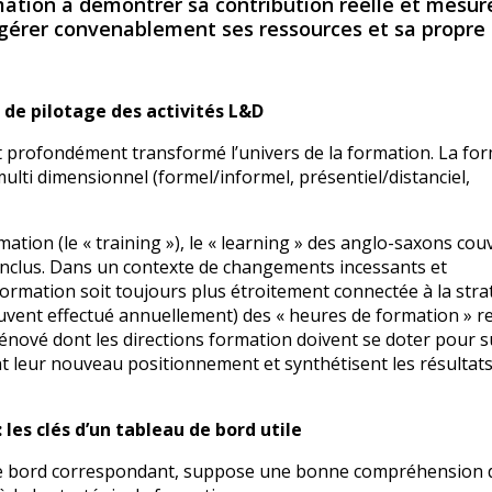
ormation à démontrer sa contribution réelle et mesur
de gérer convenablement ses ressources et sa propre
 de pilotage des activités L&D
ont profondément transformé l’univers de la formation. La fo
ulti dimensionnel (formel/informel, présentiel/distanciel,
ation (le « training »), le « learning » des anglo-saxons cou
 inclus. Dans un contexte de changements incessants et
 formation soit toujours plus étroitement connectée à la stra
souvent effectué annuellement) des « heures de formation » r
 rénové dont les directions formation doivent se doter pour s
ent leur nouveau positionnement et synthétisent les résultat
 les clés d’un tableau de bord utile
u de bord correspondant, suppose une bonne compréhension 