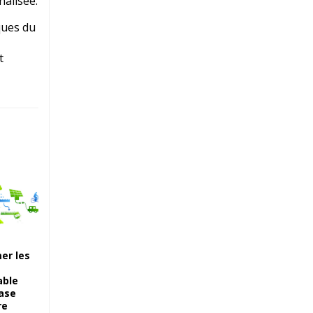
nalisée.
ques du
t
er les
able
case
re