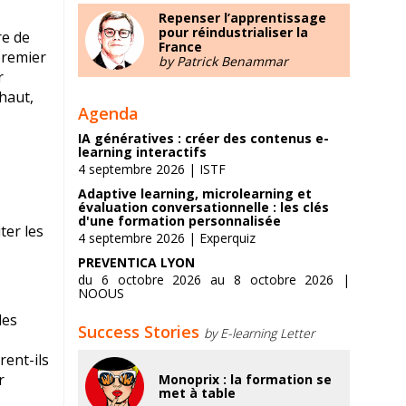
Repenser l’apprentissage
pour réindustrialiser la
re de
France
premier
by Patrick Benammar
r
haut,
Agenda
IA génératives : créer des contenus e-
learning interactifs
4 septembre 2026 | ISTF
Adaptive learning, microlearning et
évaluation conversationnelle : les clés
d'une formation personnalisée
ter les
4 septembre 2026 | Experquiz
PREVENTICA LYON
du 6 octobre 2026 au 8 octobre 2026 |
NOOUS
les
Success Stories
by E-learning Letter
ent-ils
r
Monoprix : la formation se
met à table