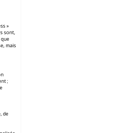
ess »
rs sont,
e que
se, mais
on
nt ;
de
, de