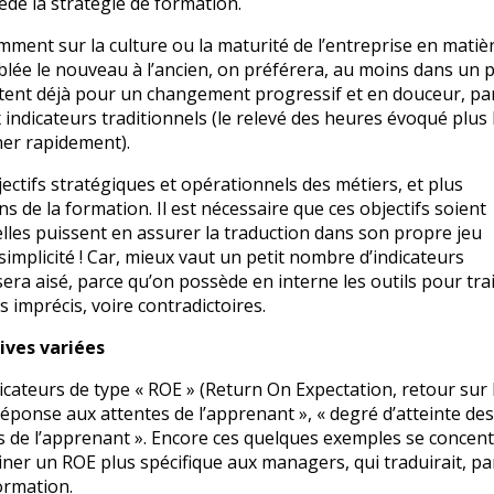
cède la stratégie de formation.
ment sur la culture ou la maturité de l’entreprise en matiè
blée le nouveau à l’ancien, on préférera, au moins dans un 
istent déjà pour un changement progressif et en douceur, pa
 indicateurs traditionnels (le relevé des heures évoqué plus 
ner rapidement).
jectifs stratégiques et opérationnels des métiers, et plus
 de la formation. Il est nécessaire que ces objectifs soient
elles puissent en assurer la traduction dans son propre jeu
 simplicité ! Car, mieux vaut un petit nombre d’indicateurs
sera aisé, parce qu’on possède en interne les outils pour trai
 imprécis, voire contradictoires.
ives variées
cateurs de type « ROE » (Return On Expectation, retour sur 
 réponse aux attentes de l’apprenant », « degré d’atteinte des
 de l’apprenant ». Encore ces quelques exemples se concentr
giner un ROE plus spécifique aux managers, qui traduirait, pa
formation.