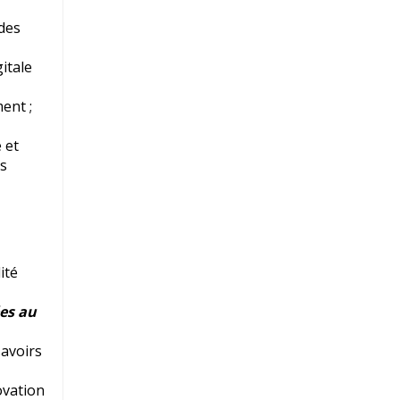
 des
itale
ent ;
 et
ns
ité
ées au
savoirs
ovation