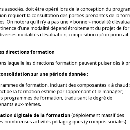
urs associés, doit être opéré lors de la conception du progr
tion requiert la consultation des parties prenantes de la for
es. On notera qu’il n’y a pas une « bonne » modalité d’évalua
 pertinence d’une modalité dépend étroitement du projet de fo
e diverses modalités d’évaluation, composition qu’on pourrait
les directions formation
ans laquelle les directions formation peuvent puiser dès à p
onsolidation sur une période donnée
:
grammes de formation, incluant des composantes « à chaud 
mpact de la formation estimé par l’apprenant et le manager) ;
es programmes de formation, traduisant le degré de
renants eux-mêmes.
tion digitale de la formation
(déploiement massif des
es nombreuses activités pédagogiques (y compris sociales)