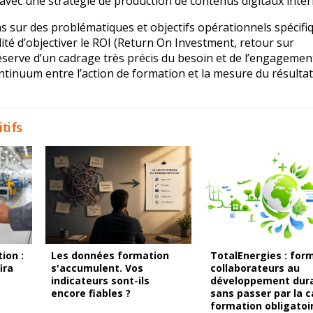
 avec une stratégie de production de contenus digitaux inter
as sur des problématiques et objectifs opérationnels spécifi
ilité d’objectiver le ROI (Return On Investment, retour sur
s réserve d’un cadrage très précis du besoin et de l’engagemen
ntinuum entre l’action de formation et la mesure du résultat
tifs
ion :
Les données formation
TotalEnergies : form
ira
s'accumulent. Vos
collaborateurs au
indicateurs sont-ils
développement dur
encore fiables ?
sans passer par la 
formation obligatoi