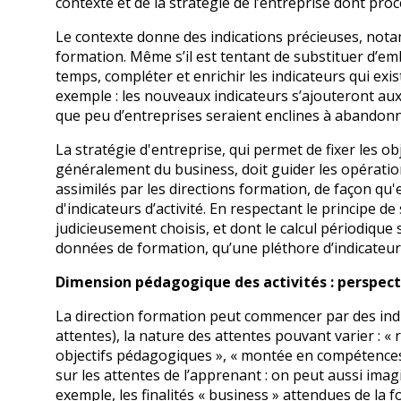
contexte et de la stratégie de l’entreprise dont pro
Le contexte donne des indications précieuses, notam
formation. Même s’il est tentant de substituer d’em
temps, compléter et enrichir les indicateurs qui ex
exemple : les nouveaux indicateurs s’ajouteront aux
que peu d’entreprises seraient enclines à abandon
La stratégie d'entreprise, qui permet de fixer les ob
généralement du business, doit guider les opérations
assimilés par les directions formation, de façon qu'
d'indicateurs d’activité. En respectant le principe de
judicieusement choisis, et dont le calcul périodique 
données de formation, qu’une pléthore d’indicateurs
Dimension pédagogique des activités : perspect
La direction formation peut commencer par des indi
attentes), la nature des attentes pouvant varier : «
objectifs pédagogiques », « montée en compétences
sur les attentes de l’apprenant : on peut aussi ima
exemple, les finalités « business » attendues de la 