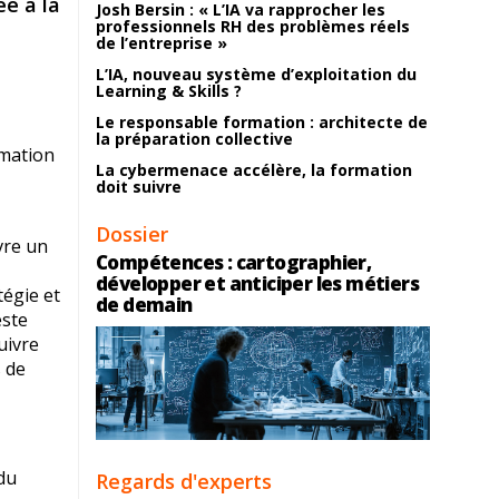
ée à la
Josh Bersin : « L’IA va rapprocher les
professionnels RH des problèmes réels
de l’entreprise »
L’IA, nouveau système d’exploitation du
Learning & Skills ?
Le responsable formation : architecte de
la préparation collective
rmation
La cybermenace accélère, la formation
doit suivre
Dossier
vre un
Compétences : cartographier,
développer et anticiper les métiers
tégie et
de demain
este
uivre
s de
du
Regards d'experts