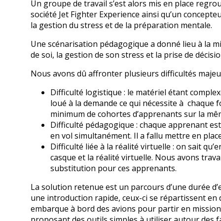
Un groupe de travail s’est alors mis en place regro
société Jet Fighter Experience ainsi qu’un concep
la gestion du stress et de la préparation mentale.
Une scénarisation pédagogique a donné lieu à la mi
de soi, la gestion de son stress et la prise de déci
Nous avons dû affronter plusieurs difficultés majeu
Difficulté logistique : le matériel étant compl
loué à la demande ce qui nécessite à chaque fo
minimum de cohortes d’apprenants sur la mê
Difficulté pédagogique : chaque apprenant est 
en vol simultanément. Il a fallu mettre en pla
Difficulté liée à la réalité virtuelle : on sai
casque et la réalité virtuelle. Nous avons tra
substitution pour ces apprenants.
La solution retenue est un parcours d’une durée d
une introduction rapide, ceux-ci se répartissent e
embarque à bord des avions pour partir en mission,
proposant des outils simples à utiliser autour des 