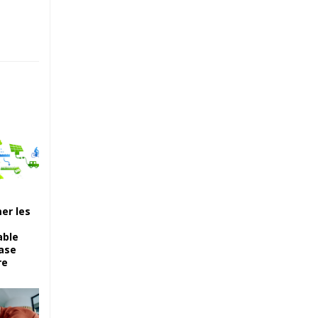
er les
able
case
re