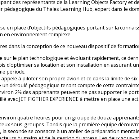
upant des représentants de la Learning Objects Factory et de
teur pédagogique du Thales Learning Hub, expert dans le do
se en place d’objectifs pédagogiques portant sur la connai
sion en environnement complexe.
res dans la conception de ce nouveau dispositif de formation
exe sur le plan technologique et évoluant rapidement, ce dern
is d’optimiser sa location et son installation en assurant un
me période;
appelé à piloter son propre avion et ce dans la limite de six
ce un déroulé pédagogique tenant compte de cette contrainte
t qu’environ 2% des apprenants peuvent ne pas supporter le por
vaillé avec JET FIGTHER EXPERIENCE à mettre en place une acti
’environ quatre heures pour un groupe de douze apprenants
n deux sous-groupes. Tandis que la première équipe découvre
 la seconde se consacre à un atelier de préparation mental
facteurs humains et de la gestion du stress. Les deux sous-