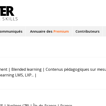
TER
 SKILLS
ommuniqués
Annuaire des
Premium
Contributeurs
ment | Blended learning | Contenus pédagogiques sur mesu
arning LMS, LXP... |
| Yvelines (78) | Île-de-France | France