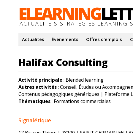
ELEARNING
LET
ACTUALITE & STRATEGIES LEARNING &
Actualités
Événements
Offres d'emplois
C
Halifax Consulting
Activité principale
: Blended learning
Autres activités
: Conseil, Études ou Accompagne
Contenus pédagogiques génériques | Plateforme Le
Thématiques
: Formations commerciales
Signalétique
17 Bis rue Thiers | 78100 | SAINT GERMAIN EN LAYE 