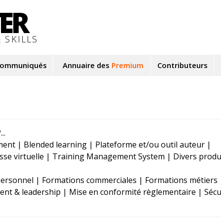
TER
 SKILLS
ommuniqués
Annuaire des
Premium
Contributeurs
..
nt | Blended learning | Plateforme et/ou outil auteur |
asse virtuelle | Training Management System | Divers produi
rsonnel | Formations commerciales | Formations métiers 
t & leadership | Mise en conformité règlementaire | Sécur