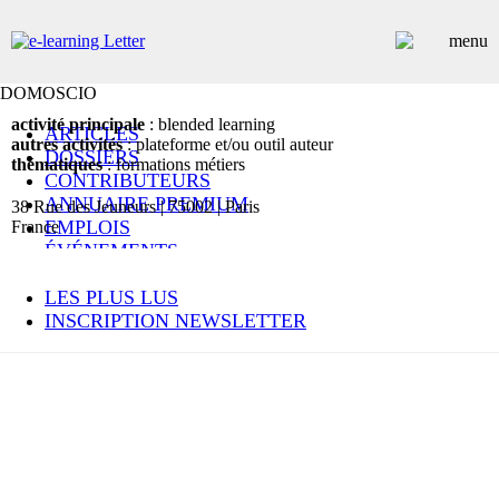
DOMOSCIO
activité principale
: blended learning
ARTICLES
autres activités
: plateforme et/ou outil auteur
DOSSIERS
thématiques
: formations métiers
CONTRIBUTEURS
ANNUAIRE PREMIUM
38 Rue des Jeuneurs | 75002 | Paris
EMPLOIS
France
ÉVÉNEMENTS
COMMUNIQUÉS
LES PLUS LUS
INSCRIPTION NEWSLETTER