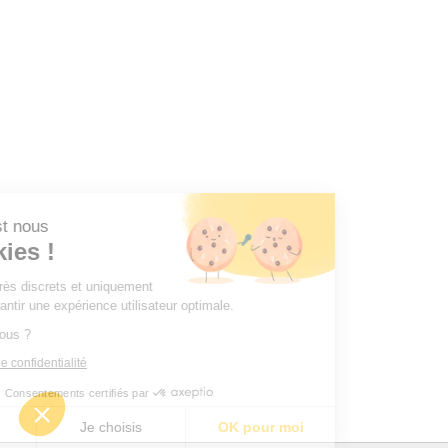
 c'est nous
ookies !
es très discrets et uniquement
us garantir une expérience utilisateur optimale.
pour vous ?
tique de confidentialité
Consentements certifiés par
erci
Je choisis
OK pour moi