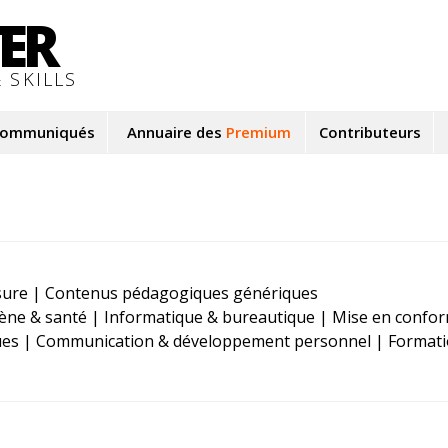
TER
 SKILLS
ommuniqués
Annuaire des
Premium
Contributeurs
sure | Contenus pédagogiques génériques
iène & santé | Informatique & bureautique | Mise en confor
ues | Communication & développement personnel | Format