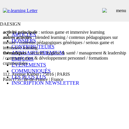
DAESIGN
activité principale
: serious game et immersive learning
ARTICLES
autres activités
: blended learning / contenus pédagogiques sur
DOSSIERS
mesure / contenus pédagogiques génériques / serious game et
CONTRIBUTEURS
immersive learning
ANNUAIRE PREMIUM
thématiques
: sécurité, hygiène & santé / management & leadership
/ communication & développement personnel / formations
EMPLOIS
commerciales
ÉVÉNEMENTS
COMMUNIQUÉS
112, Avenue Kléber | 75016 | PARIS
LES PLUS LUS
Paris (75) | Île-de-France | France
INSCRIPTION NEWSLETTER