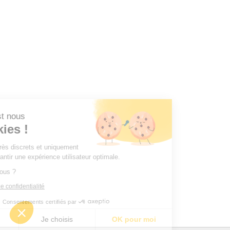
r, c'est nous
Cookies !
mes très discrets et uniquement
ous garantir une expérience utilisateur optimale.
 pour vous ?
litique de confidentialité
Consentements certifiés par
merci
Je choisis
OK pour moi