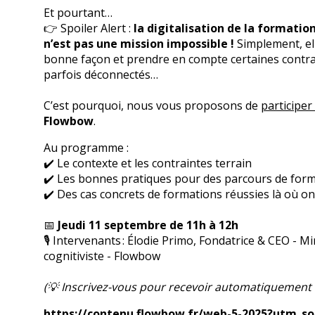
Et pourtant
👉 Spoiler Alert :
la digitalisation de la formatio
n’est pas une mission impossible !
Simplement, ell
bonne façon et prendre en compte certaines contra
parfois déconnectés
C’est pourquoi, nous vous proposons de
participer
Flowbow
.
Au programme :
✔️ Le contexte et les contraintes terrain
✔️ Les bonnes pratiques pour des parcours de form
✔️ Des cas concrets de formations réussies là où on
📅
Jeudi 11 septembre de 11h à 12h
🎙️ Intervenants : Élodie Primo, Fondatrice & CEO -
cognitiviste - Flowbow
(💡 Inscrivez-vous pour recevoir automatiquement le
https://contenu.flowbow.fr/web-5-2025?utm_so