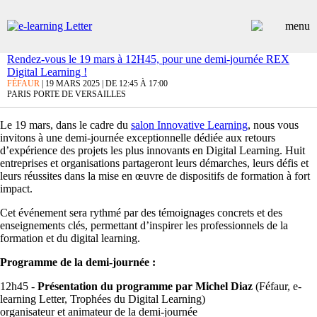
Rendez-vous le 19 mars à 12H45, pour une demi-journée REX
Digital Learning !
ARTICLES
FÉFAUR
| 19 MARS 2025 | DE 12:45 À 17:00
PARIS PORTE DE VERSAILLES
DOSSIERS
CONTRIBUTEURS
Le 19 mars, dans le cadre du
salon Innovative Learning
, nous vous
ANNUAIRE PREMIUM
invitons à une demi-journée exceptionnelle dédiée aux retours
EMPLOIS
d’expérience des projets les plus innovants en Digital Learning. Huit
ÉVÉNEMENTS
entreprises et organisations partageront leurs démarches, leurs défis et
COMMUNIQUÉS
leurs réussites dans la mise en œuvre de dispositifs de formation à fort
LES PLUS LUS
impact.
INSCRIPTION NEWSLETTER
Cet événement sera rythmé par des témoignages concrets et des
enseignements clés, permettant d’inspirer les professionnels de la
formation et du digital learning.
Programme de la demi-journée :
12h45
-
Présentation du programme par
Michel Diaz
(Féfaur, e-
learning Letter, Trophées du Digital Learning)
organisateur et animateur de la demi-journée