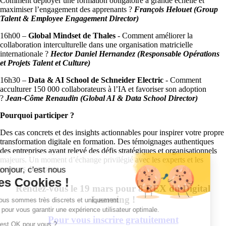
Comment déployer une formation obligatoire à grande échelle et
maximiser l’engagement des apprenants ?
François Helouet (Group
Talent & Employee Engagement Director)
16h00 –
Global Mindset de
Thales
- Comment améliorer la
collaboration interculturelle dans une organisation matricielle
internationale ?
Hector Daniel Hernandez (Responsable Opérations
et Projets Talent et Culture)
16h30
–
Data & AI School de
Schneider Electric
- Comment
acculturer 150 000 collaborateurs à l’IA et favoriser son adoption
?
Jean-Côme Renaudin (Global AI & Data School Director)
Pourquoi participer ?
Des cas concrets et des insights actionnables pour inspirer votre propre
transformation digitale en formation. Des témoignages authentiques
des entreprises ayant relevé des défis stratégiques et organisationnels
majeurs. Un moment d’échange privilégié avec les experts et les
porteurs de projets.
Bonjour, c'est nous
les Cookies !
Rendez-vous le 19 mars pour 8 REX du Digital
Learning !
Nous sommes très discrets et uniquement
là pour vous garantir une expérience utilisateur optimale.
Pour vous inscrire gratuitement
C'est OK pour vous ?